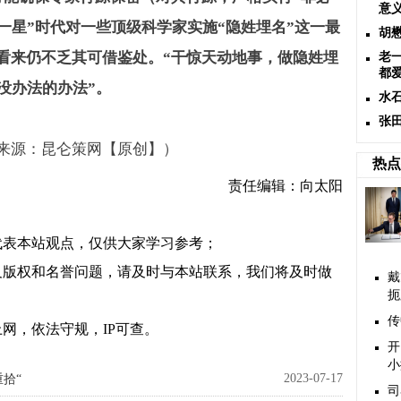
意
一星”时代对一些顶级科学家实施“隐姓埋名”这一最
胡
看来仍不乏其可借鉴处。“干惊天动地事，做隐姓埋
老
都爱
没办法的办法”。
水
张
来源：昆仑策网【原创】）
热点
责任编辑：向太阳
代表本站观点，仅供大家学习参考；
及版权和名誉问题，请及时与本站联系，我们将及时做
戴
扼
传
网，依法守规，IP可查。
开
小
2023-07-17
拾“
司