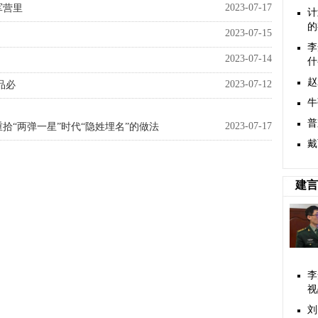
2023-07-17
军营里
计
的
2023-07-15
李
2023-07-14
什
赵
2023-07-12
品必
牛
普
2023-07-17
拾“两弹一星”时代“隐姓埋名”的做法
戴
建言
李
视
刘