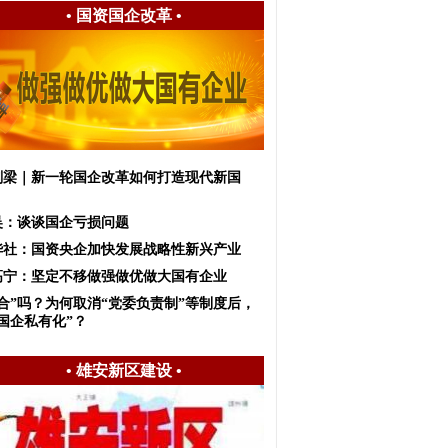
•
国资国企改革
•
刚梁｜新一轮国企改革如何打造现代新国
？
吴：谈谈国企亏损问题
华社：国资央企加快发展战略性新兴产业
高宁：坚定不移做强做优做大国有企业
巧合”吗？为何取消“党委负责制”等制度后，
国企私有化”？
•
雄安新区建设
•