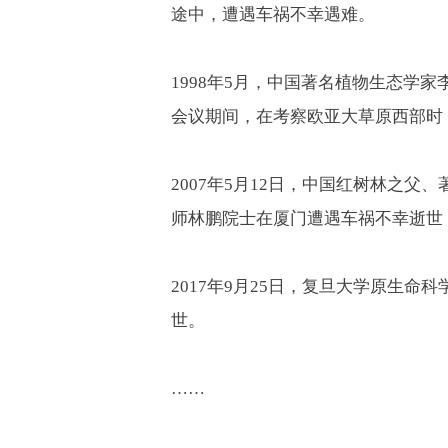
途中，遭遇车祸不幸遇难。
1998
年
5
月，中国著名植物生态学家
会议期间，在考察欧亚大草原西部时
2007
年
5
月
12
日，中国红树林之父、
师林鹏院士在厦门遭遇车祸不幸逝世
2017
年
9
月
25
日，复旦大学原生命科
世。
……