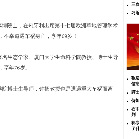
三
习
李博院士，在匈牙利出席第十七届欧洲草地管理学术
，不幸遭遇车祸身亡，享年
69
岁！
著名生态学家、厦门大学生命科学院教授、博士生导
，享年
76
岁。
张
信
学院博士生导师，钟扬教授也是遭遇重大车祸而离
顾
侍
石
判
郭
了