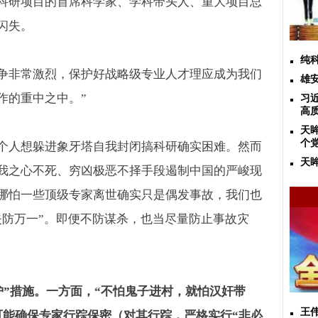
科研项目的首席科学家、学科带头人、重大项目总
闪失。
纯
争非常激烈，保护好战略级专业人才理应成为我们
雄
作的重中之中。”
习
高
天
个
个人想躲进象牙塔自我封闭搞科研确实困难。然而
天
我之心不死、穷凶极恶不择手段遏制中国的严峻现
哪怕一些顶级专家离世确实只是偶发事故，我们也
失防万一”。即便不防谋杀，也当尽量防止事故灾
护”措施。一方面，“不怕鬼子进村，就怕汉奸带
王
可能确保专家行踪保密（对其行踪，严格实行“非必