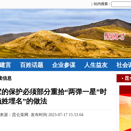
| 站内搜索：
建言
百姓话题
企业参谋
人生益友
社会
读信息
•
昆
的保护必须部分重拾“两弹一星”时
隐姓埋名”的做法
：昆仑策网 发布时间:2023-07-17 15:53:04