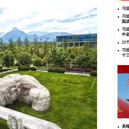
习
习
面
习
中
2
习
十
吴