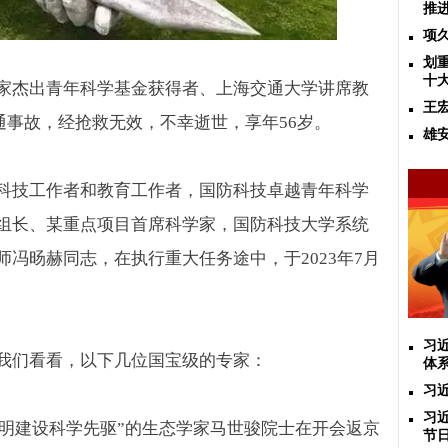
推
项
划
十
家杰出青年科学基金获得者、上海交通大学讲席教
王
通事故，经抢救无效，不幸逝世，享年
56
岁。
雄
科技工作者和教育工作者，国防科技卓越青年科学
组长、某重点项目首席科学家，国防科技大学系统
师冯旸赫同志，在执行重大任务途中，于
2023
年
7
月
习
我们看看，以下几位国宝级的专家：
体
习
习
文明建设科学先驱”的生态学家马世骏院士在开会返京
节