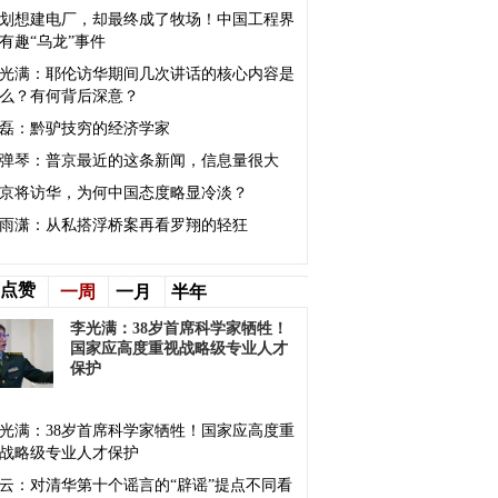
划想建电厂，却最终成了牧场！中国工程界
有趣“乌龙”事件
光满：耶伦访华期间几次讲话的核心内容是
么？有何背后深意？
磊：黔驴技穷的经济学家
弹琴：普京最近的这条新闻，信息量很大
京将访华，为何中国态度略显冷淡？
雨潇：从私搭浮桥案再看罗翔的轻狂
点赞
一周
一月
半年
李光满：38岁首席科学家牺牲！
国家应高度重视战略级专业人才
保护
光满：38岁首席科学家牺牲！国家应高度重
战略级专业人才保护
云：对清华第十个谣言的“辟谣”提点不同看