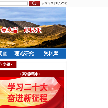
设为首页
|
加入收藏
调查
理论研究
资料库
仑专题
•
•
高端精神
•