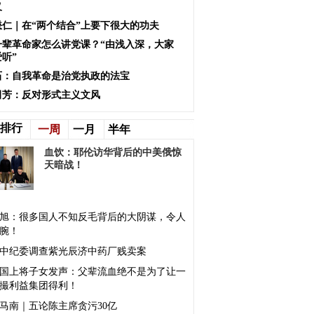
义
懋仁｜在“两个结合”上要下很大的功夫
一辈革命家怎么讲党课？“由浅入深，大家
听”
石：自我革命是治党执政的法宝
田芳：反对形式主义文风
排行
一周
一月
半年
血饮：耶伦访华背后的中美俄惊
天暗战！
旭：很多国人不知反毛背后的大阴谋，令人
腕！
中纪委调查紫光辰济中药厂贱卖案
国上将子女发声：父辈流血绝不是为了让一
撮利益集团得利！
马南｜五论陈主席贪污30亿