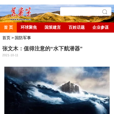
首 页
环球聚焦
国策建言
百姓话题
企业参谋
首页
>
国防军事
张文木：值得注意的“水下航潜器”
2021-10-11