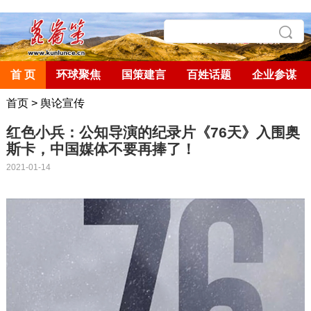
首 页
环球聚焦
国策建言
百姓话题
企业参谋
首页
>
舆论宣传
红色小兵：公知导演的纪录片《76天》入围奥
斯卡，中国媒体不要再捧了！
2021-01-14