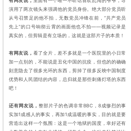
有网友说，
里面有一个唯一不听话喜欢乱闯的爷爷，导
演用了两次镜头来强调他的党员身份。绝大部分党员听
从号召禁足的他不拍，无数党员冲锋在前，“共产党员
先上”的口号响彻云霄的画面他也不拍——视频记录是
真实的，但剪辑是有立场的，这就是这部片子的本质！
有网友说，
看了全片，差不多就是一个医院里的小日常
加一点别的，不能说是丑化中国的抗疫，但也的的确确
刻意隐去了很多光环的东西，剪掉了很多反映中国制度
优势和人民团结的内容，总归就是那些刺痛灯塔的东西
吧！
还有网友说，
整部片子的色调非常BBC，8成惨烈的事
实加1成感人的事实，再加1成温暖的事实，目的就是要
营造出这样一个氛围：这是一个地狱的国度，幸好还有