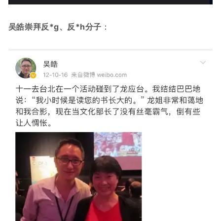
吴皓崇拜反*g、反*h分子
：