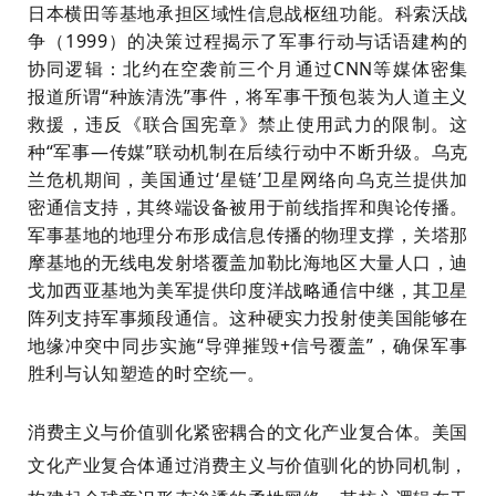
日本横田等基地承担区域性信息战枢纽功能。科索沃战
争（1999）的决策过程揭示了军事行动与话语建构的
协同逻辑：北约在空袭前三个月通过CNN等媒体密集
报道所谓“种族清洗”事件，将军事干预包装为人道主义
救援，违反《联合国宪章》禁止使用武力的限制。这
种“军事—传媒”联动机制在后续行动中不断升级。乌克
兰危机期间，美国通过‘星链’卫星网络向乌克兰提供加
密通信支持，其终端设备被用于前线指挥和舆论传播。
军事基地的地理分布形成信息传播的物理支撑，关塔那
摩基地的无线电发射塔覆盖加勒比海地区大量人口，迪
戈加西亚基地为美军提供印度洋战略通信中继，其卫星
阵列支持军事频段通信。这种硬实力投射使美国能够在
地缘冲突中同步实施“导弹摧毁+信号覆盖”，确保军事
胜利与认知塑造的时空统一。
消费主义与价值驯化紧密耦合的文化产业复合体。美国
文化产业复合体通过消费主义与价值驯化的协同机制，