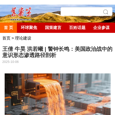
首 页
环球聚焦
国策建言
百姓话题
企业参谋
首页
>
理论建设
王倩 牛昊 洪若曦 | 警钟长鸣：美国政治战中的
意识形态渗透路径剖析
2025-10-06