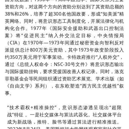
资助方向，对这两个方向的资助分别达到了其资助总额的
38%和26%，培养了超300名他国政要，形成“知美派”精
英网络。同时，将意识形态工具制度化，开展法律化与机
构化合作。1977年《国际安全援助和武器出口控制法
案》将“促进民主”纳入外交法定目标，中央情报局
（CIA）在1970年—1973年间通过秘密资金向智利反对
派提供总计800万美元资助，其中1973年政变阶段投入
约350万美元用于军事策动。卡特政府推行“人权外交”，
通过《总统人权命令：NSC-30号文件》将意识形态输出
与国际援助挂钩，要求受援国改善人权记录。同时，洛克
菲勒基金会等民间组织通过资助艺术展览、学术出版（如
《自由文学》系列），在东欧塑造“西方民主优越性”叙
事。
“技术霸权+精准操控”，意识形态渗透呈现出“超限
战”特征 。一是社交媒体与算法武器化。社交媒体平台
成为新战场，推特、脸书等通过算法进行精准推送。
2022年8月24日，美国斯坦福大学网络观察室和社交平