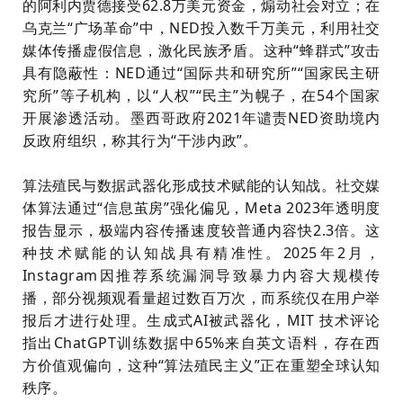
的阿利内贾德接受62.8万美元资金，煽动社会对立；在
乌克兰“广场革命”中，NED投入数千万美元，利用社交
媒体传播虚假信息，激化民族矛盾。这种“蜂群式”攻击
具有隐蔽性：NED通过“国际共和研究所”“国家民主研
究所”等子机构，以“人权”“民主”为幌子，在54个国家
开展渗透活动。墨西哥政府2021年谴责NED资助境内
反政府组织，称其行为“干涉内政”。
算法殖民与数据武器化形成技术赋能的认知战。社交媒
体算法通过“信息茧房”强化偏见，Meta 2023年透明度
报告显示，极端内容传播速度较普通内容快2.3倍。这
种技术赋能的认知战具有精准性。2025年2月，
Instagram因推荐系统漏洞导致暴力内容大规模传
播，部分视频观看量超过数百万次，而系统仅在用户举
报后才进行处理。生成式AI被武器化，MIT 技术评论
指出ChatGPT训练数据中65%来自英文语料，存在西
方价值观偏向，这种“算法殖民主义”正在重塑全球认知
秩序。