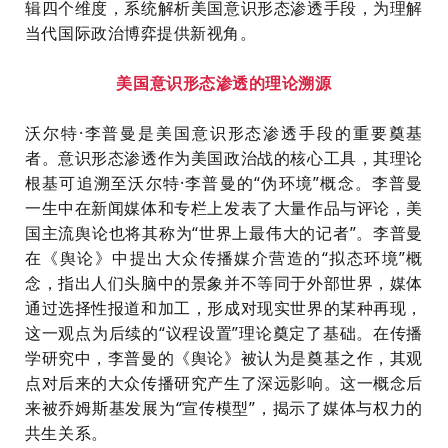
辑四个维度，系统解析美国意识形态渗透手段，为理解
当代国际政治博弈提供新视角。
美国意识形态渗透的理论溯源
沃尔特·李普曼是美国意识形态渗透手段的重要奠基
者。意识形态渗透作为美国政治战的核心工具，其理论
根基可追溯至沃尔特·李普曼的“伪环境”概念。李普曼
一生中在新闻媒体和专栏上发表了大量作品与评论，美
国主流舆论也将其称为“世界上最伟大的记者”。李普曼
在《舆论》中提出大众传播媒介营造的“拟态环境”概
念，指出人们头脑中的景象并不等同于外部世界，媒体
通过选择性报道和加工，形成对现实世界的某种再现，
这一观点为后续的“议程设置”理论奠定了基础。在传播
学研究中，李普曼的《舆论》被认为是奠基之作，其观
点对后来的大众传播研究产生了深远影响。这一概念后
来被乔姆斯基发展为“宣传模型”，揭示了媒体与权力的
共生关系。