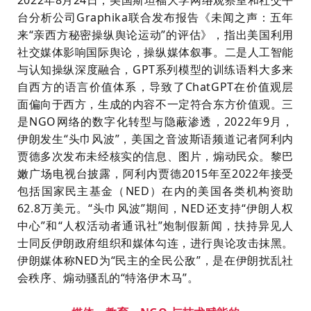
台分析公司Graphika联合发布报告《未闻之声：五年
来“亲西方秘密操纵舆论运动”的评估》，指出美国利用
社交媒体影响国际舆论，操纵媒体叙事。二是人工智能
与认知操纵深度融合，GPT系列模型的训练语料大多来
自西方的语言价值体系，导致了ChatGPT在价值观层
面偏向于西方，生成的内容不一定符合东方价值观。三
是NGO网络的数字化转型与隐蔽渗透，2022年9月，
伊朗发生“头巾风波”，美国之音波斯语频道记者阿利内
贾德多次发布未经核实的信息、图片，煽动民众。黎巴
嫩广场电视台披露，阿利内贾德2015年至2022年接受
包括国家民主基金（NED）在内的美国各类机构资助
62.8万美元。“头巾风波”期间，NED还支持“伊朗人权
中心”和“人权活动者通讯社”炮制假新闻，扶持异见人
士同反伊朗政府组织和媒体勾连，进行舆论攻击抹黑。
伊朗媒体称NED为“民主的全民公敌”，是在伊朗扰乱社
会秩序、煽动骚乱的“特洛伊木马”。