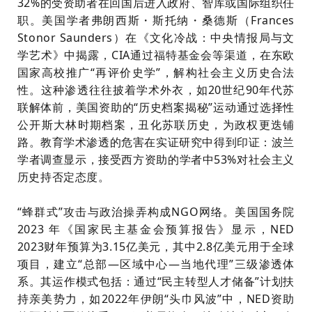
32%的受资助者在回国后进入政府、智库或国际组织任
职。美国学者弗朗西斯・斯托纳・桑德斯（Frances
Stonor Saunders）在《文化冷战：中央情报局与文
学艺术》中揭露，CIA通过福特基金会等渠道，在东欧
国家高校推广“再评价史学”，解构社会主义历史合法
性。这种渗透往往披着学术外衣，如20世纪90年代苏
联解体前，美国资助的“历史档案揭秘”运动通过选择性
公开斯大林时期档案，丑化苏联历史，为政权更迭铺
路。教育学术渗透的危害在实证研究中得到印证：波兰
学者调查显示，接受西方资助的学者中53%对社会主义
历史持否定态度。
“蜂群式”攻击与政治操弄构成NGO网络。美国国务院
2023 年《国家民主基金会预算报告》显示，NED
2023财年预算为3.15亿美元，其中2.8亿美元用于全球
项目，建立“总部—区域中心—当地代理”三级渗透体
系。其运作模式包括：通过“民主转型人才储备”计划扶
持亲美势力，如2022年伊朗“头巾风波”中，NED资助