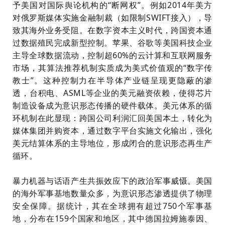
予美国对国际舆论机构的“断网权”。例如2014年美方
对俄罗斯媒体实施金融制裁（如限制SWIFT接入），导
致其海外业务受阻。在数字资本主义时代，跨国资本通
过数据殖民完成新型控制。苹果、谷歌等美国科技企业
主导全球数据流动，控制超60%的云计算和互联网服务
市场，其算法推荐机制实质成为美式价值观的“数字传
教士”。这种控制力在半导体产业链呈现更隐蔽的渗
透，台积电、ASML等企业的美元融资依赖，使得芯片
制造设备成为意识形态传播的硬件载体。美元体系的循
环机制在此显现：跨国公司利润汇回美国本土，转化为
媒体集团并购资本，通过数字平台实施文化输出，强化
美元结算体系的主导地位，形成闭合的意识形态再生产
循环。
暴力机器与话语产生共振效应下的政治军事威慑。美国
的海外军事基地数量众多，为意识形态渗透提供了物理
安全保障。据统计，其在全球拥有超过750个军事基
地，分布在159个国家和地区，其中德国拉姆施泰因、