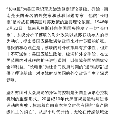
“长电报”为美国意识形态渗透奠定理论基础。乔治・凯
南是美国著名的外交家和苏联问题专家，他的“长电
报”是冷战初期美国对苏政策的重要理论依据。1946年
2月22日，凯南从莫斯科向美国国务院发了一封“长电
报”，系统分析了苏联的对外政策以及苏联领导人的行
为动机，提出美国应采取遏制政策来对付苏联的扩张。
电报的核心观点是，苏联的对外政策具有扩张性，但并
非不可遏制；美国应通过政治、经济和外交手段，在世
界范围内对苏联的扩张进行遏制，以保障美国的国家安
全和利益。“长电报”为杜鲁门政府时期的“遏制战略”提
供了理论基础，对冷战时期美国的外交政策产生了深远
影响。
垄断财团对大众舆论的操纵与控制是美国意识形态控制
机制的重要形式。20世纪10年代黑幕揭发运动与进步
运动的失败，标志着自由资本主义时代有限的“资产阶
级民主的消亡”。从那个时代开始，无论在传媒领域还