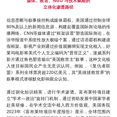
媒体、教育、NGO 与技术赋能的
立体化渗透路径
信息垄断与叙事操控构成媒体霸权。美国通过控制全球
80%及以上的新闻信息源，构建起覆盖国际舆论场的传
播网络。CNN等媒体通过“框架设置”塑造国际舆论，在
涉华报道中系统性放大极端个案，通过话语霸权构建虚
假框架。影视产业则通过价值观捆绑实现文化植入，好
莱坞电影将美式个人主义编码为“普世正义”，漫威系列
影片通过角色塑造输出“美国救世主”叙事，这种文化植
入使目标国民众产生无意识认同。例如，《复仇者联
盟》系列全球票房超220亿美元，其“英雄拯救世界”的
叙事模式潜移默化影响观众认知。
通过驯化知识精英，进行学术渗透。富布莱特项目建
立“学术—政治”旋转门机制，通过资助发展中国家学者
赴美研修，在学术交流中植入西方价值观。美国务院
2023年《富布莱特项目年度报告》显示，全球范围内