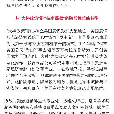
持理论合法性，又具备操作可行性。
从“大棒政策”到“技术霸权”的阶段性策略转型
“大棒政策”初步确立美国意识形态支配地位。美国意识
形态渗透实践始于19世纪“门罗主义”，其早期形态表现
为武力干涉与经济控制相结合的模式。1914年以“保护
美国公民”为由军事占领墨西哥韦拉克鲁斯港，开创美
国武力干预先例。这种“大棒政策”在20世纪初升级为体
系化操作：联合果品公司等资本集团通过控制中美洲国
家经济命脉（如香蕉产业），在危地马拉、洪都拉斯等
地扶持亲美政权，形成依赖美国的“香蕉共和国”治理范
式。此阶段渗透手段虽较为粗放，但通过军事威慑与经
济依附，初步确立了美国在拉美的意识形态支配地位。
冷战时期渗透策略呈现专业化、多维化特征。培育学术与
精英网络的富布莱特项目重点资助人文社科领域，据美国
国务院数据，1950年—1980年政治学、国际关系为主要