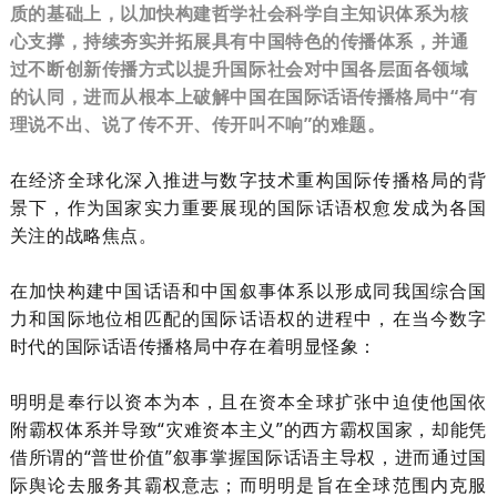
质的基础上，以加快构建哲学社会科学自主知识体系为核
心支撑，持续夯实并拓展具有中国特色的传播体系，并通
过不断创新传播方式以提升国际社会对中国各层面各领域
的认同，进而从根本上破解中国在国际话语传播格局中“有
理说不出、说了传不开、传开叫不响”的难题。
在经济全球化深入推进与数字技术重构国际传播格局的背
景下，作为国家实力重要展现的国际话语权愈发成为各国
关注的战略焦点。
在加快构建中国话语和中国叙事体系以形成同我国综合国
力和国际地位相匹配的国际话语权的进程中，在当今数字
时代的国际话语传播格局中存在着明显怪象：
明明是奉行以资本为本，且在资本全球扩张中迫使他国依
附霸权体系并导致
“灾难资本主义”的西方霸权国家，却能凭
借所谓的“普世价值”叙事掌握国际话语主导权，进而通过国
际舆论去服务其霸权意志；而明明是旨在全球范围内克服