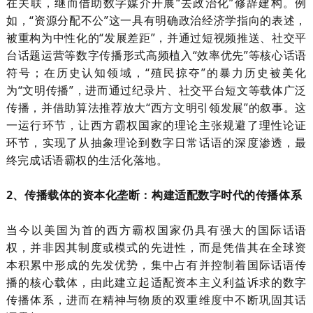
在关联，继而借助数字媒介开展“去政治化”修辞建构。例
如，“资源分配不公”这一具有明确政治经济学指向的表述，
被重构为中性化的“发展差距”，并通过短视频推送、社交平
台话题运营等数字传播形式高频植入“效率优先”等核心话语
符号；在历史认知领域，“殖民掠夺”的暴力历史被美化
为“文明传播”，进而通过纪录片、社交平台短文等载体广泛
传播，并借助算法推荐放大“西方文明引领发展”的叙事。这
一运行环节，让西方霸权国家的理论主张规避了理性论证
环节，实现了从抽象理论到数字日常话语的深度渗透，最
终完成话语霸权的生活化落地。
2、传播载体的资本化垄断：构建适配数字时代的传播体系
当今以美国为首的西方霸权国家仍具有强大的国际话语
权，并非因其制度或模式的先进性，而是凭借其在全球资
本积累中形成的先发优势，集中占有并控制着国际话语传
播的核心载体，由此建立起适配资本主义利益诉求的数字
传播体系，进而在精神与物质的双重维度中不断巩固其话