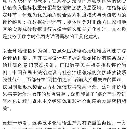
造出客观科学的表象，但其本质是将西方霸权国家的核心
价值嵌入指标权重分配与数据筛选的底层逻辑。在指标设
定环节，体现为优先纳入契合西方制度模式与价值取向的
评价维度；在数据处理环节，则体现为对非西方国家和地
区的实践成效数据进行选择性筛选和差异化处理，其本质
是服务于数字时代西方话语霸权的工具化建构。
以全球治理指标为例，
它虽然围绕核心治理维度构建了综
合评估框架，但其底层设计与指标逻辑始终没有脱离西方
治理观的意识形态投射。再以数字民主相关指数评价为
例，中国在民主法治建设与社会治理领域的实践成效被系
统性低估，而部分在
“阿拉伯之春”后陷入治理失序的国家，
仅因制度形式契合西方标准便获得较高评分。这种评价结
果与实际治理效能的显著背离，深刻印证了“媒介产业渐进
资本化进程与资本主义经济体系和社会制度的发展密切相
关”。
更进一步看，这类技术化话语生产具有双重遮蔽性。一方