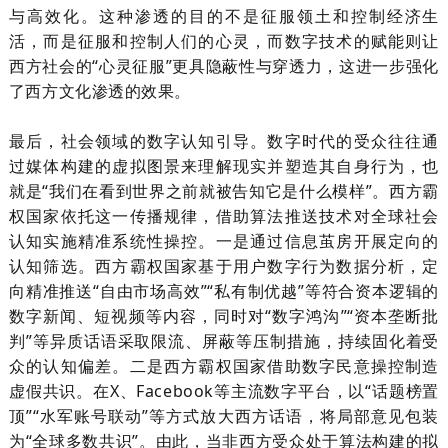
与高效化。这种渗透的目的不是征服领土和控制经济生
活，而是征服和控制人们的心灵，而数字技术的赋能则让
西方社会的“心灵征服”更具隐蔽性与穿透力，这进一步强化
了西方文化渗透的效果。
最后，社会领域的数字认知引导。数字时代的受众往往通
过媒体构建的虚拟图景来理解现实并塑造其自身行为，也
就是
“我们在看到世界之前就被告知它是什么模样”。西方霸
权国家依托这一传播规律，借助算法推送技术对全球社会
认知实施精准系统性操控。一是通过信息茧房开展定向的
认知筛选。西方霸权国家基于用户数字行为数据分析，定
向精准推送“自由市场高效”“私有制优越”等符合资本逻辑的
数字新闻、短视频等内容，同时对“数字鸿沟”“资本垄断批
判”等异质话语采取限流、屏蔽等压制措施，持续固化着受
众的认知偏差。二是西方霸权国家借助数字民意操控制造
虚假共识。在
X
、
Facebook
等主流数字平台，以“话题榜置
顶”“水军账号联动”等方式放大西方话语，将局部意见包装
为“全球多数共识”。由此，当非西方受众处于算法构建的拟