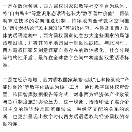
一是在政治领域，西方霸权国家以数字社交平台为载体，
将
“自由民主”等意识形态话语包装为“数字普世价值”，再借
助算法技术的定向推送机制，持续地向全球数字空间推
送“历史终结论”“民主标准论”等话语内容。在涉及非西方政
体的话语建构中，西方霸权国家刻意放大这些国家的局部
治理困境，并将其简单地归因于制度性缺陷。与此同时，
西方霸权国家又刻意遮蔽自身存在的政治极化、社会分裂
等结构性矛盾，最终在全球数字空间中构建起双重话语标
准。
二是在经济领域，西方霸权国家频繁地以“汇率操纵论”“产
能过剩论”等数字化话语为核心工具，通过数字媒体议程设
置、跨国智库数据报告等方式，对非西方经济体产业政策
与货币制度施加舆论压力。这一现象，恰恰印证了媒介帝
国主义的话语经常回流而转成一种经济支配的关系的论
断，也更加呈现出数字时代西方话语霸权与经济霸权的深
度勾连。