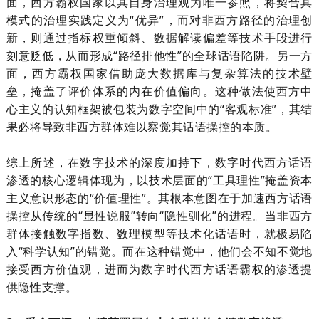
面，西方霸权国家以其自身治理观为唯一参照，将契合其
模式的治理实践定义为“优异”，而对非西方路径的治理创
新，则通过指标权重倾斜、数据解读偏差等技术手段进行
刻意贬低，从而形成“路径排他性”的全球话语陷阱。另一方
面，西方霸权国家借助庞大数据库与复杂算法的技术壁
垒，掩盖了评价体系的内在价值偏向。这种做法使西方中
心主义的认知框架被包装为数字空间中的“客观标准”，其结
果必将导致非西方群体难以察觉其话语操控的本质。
综上所述，在数字技术的深度加持下，数字时代西方话语
渗透的核心逻辑体现为，以技术层面的
“工具理性”掩盖资本
主义意识形态的“价值理性”。其根本意图在于加速西方话语
操控从传统的“显性说服”转向“隐性驯化”的进程。当非西方
群体接触数字指数、数理模型等技术化话语时，就极易陷
入“科学认知”的错觉。而在这种错觉中，他们会不知不觉地
接受西方价值观，进而为数字时代西方话语霸权的渗透提
供隐性支撑。