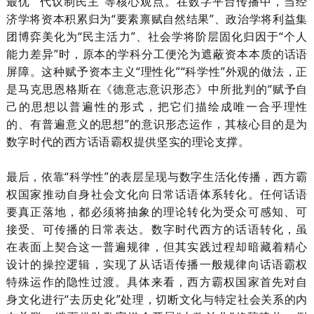
最优”“代议制民主”等核心观点。在数字平台传播中，当经
济学将资本积累归为“要素禀赋自然结果”、政治学将利益集
团博弈美化为“民主活力”、社会学将阶层固化归因于“个人
能力差异”时，原本的学科分工便沦为遮蔽资本本质的话语
屏障。这种赋予资本主义“理性化”“科学性”外观的做法，正
是马克思恩格斯在《德意志意识形态》中所批判的“赋予自
己的思想以普遍性的形式，把它们描绘成唯一合乎理性
的、有普遍意义的思想”的意识形态运作，其核心目的是为
数字时代的西方话语霸权提供坚实的理论支撑。
最后，依靠
“科学性”的表层呈现与数字生活化传播，西方霸
权国家推动自身社会文化向日常话语体系转化。任何话语
要真正落地，都必须将抽象的理论转化为受众可感知、可
接受、可传播的日常表达。数字时代西方的话语转化，虽
在表面上契合这一普遍规律，但其实践过程却暗藏着精心
设计的操控逻辑，实现了从话语传播一般规律向话语霸权
特殊运作的隐性过渡。具体来看，西方霸权国家首先对自
身文化进行“去历史化”处理，切断文化与特定社会关系的内