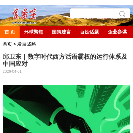
首 页
环球聚焦
国策建言
百姓话题
企业参谋
首页
>
发展战略
邱卫东｜数字时代西方话语霸权的运行体系及
中国应对
2026-04-01