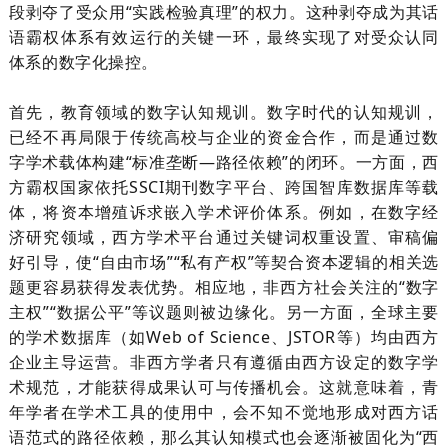
段剥夺了受众用“实践检验真理”的权力。这种剥夺成为其话
语霸权体系有效运行的关键一环，最终实现了对受众认同
体系的数字化操控。
首先，教育领域的数字认知规训。数字时代的认知规训，
已经不再局限于传统高校与企业的资金合作，而是通过数
字学术载体构建
“标准垄断—路径依赖”的闭环。一方面，西
方霸权国家依托
SSCI
期刊数字平台、跨国智库数据库等载
体，将资本增殖诉求嵌入学术评价体系。例如，在数字经
济研究领域，西方学术平台通过关键词权重设置、审稿偏
好引导，使“自由市场”“私有产权”等契合资本逻辑的相关选
题更容易获得发表优势。相应地，非西方社会关注的“数字
主权”“数据公平”等议题则被边缘化。另一方面，全球主要
的学术数据库（如
Web of Science
、
JSTOR
等）均由西方
企业主导运营。非西方学者只有遵循由西方设定的数字学
术规范，才能获得成果认可与传播机会。这就意味着，青
年学者在学术工具的使用中，会不知不觉地形成对西方话
语范式的路径依赖，那么其认知模式也会逐渐被固化为“西