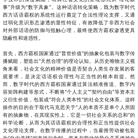
事”升级为“数字具象”。这种话语转化策略，既为数字时代
西方话语霸权的系统性运行奠定了合法性理论支撑，又通
过弱化意识形态渗透的显性特征，有效降低了非西方社会
对外部话语的防御与抵触心理，最终使西方霸权渗透更具
隐蔽性和迷惑性。
首先，西方霸权国家通过
“普世价值”的抽象化包装与数字传
播赋能，塑造出“天然合理”的理论认知。从历史唯物主义视
角来看，社会文化的精神价值是否契合人类生存发展的客
观要求，是决定话语权合理性与正当性的根本前提。然
而，数字时代的西方霸权国家通过算法精准推送、数字内
容矩阵构建等形式，不断将“个人主义”“契约自由”等资本主
义衍生价值，包装成“符合人类本性”的社会文化体系。这样
操作的目的在于取代马克思关于“人的本质不是单个人所固
有的抽象物，在其现实性上，它是一切社会关系的总和”的
科学论断，从而为其话语霸权的合理性和正当性提供社会
文化理论支撑。在数字传播的过程中，当雇佣劳动被包装