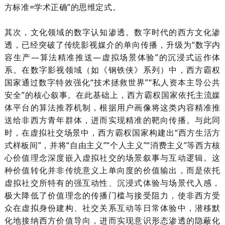
方标准
=
学术正确”的思维定式。
其次，文化领域的数字认知渗透。数字时代的西方文化渗
透，已经突破了传统影视媒介的单向传播，升级为
“数字内
容生产—算法精准推送—虚拟场景体验”的沉浸式运作体
系。在数字影视领域（如《钢铁侠》系列）中，西方霸权
国家通过数字特效强化“技术拯救世界”“私人资本主导公共
安全”的核心叙事。在此基础上，西方霸权国家依托主流媒
体平台的算法推荐机制，根据用户画像将这类内容精准推
送给非西方青年群体，进而实现精准的靶向传播。与此同
时，在虚拟社交场景中，西方霸权国家构建出“西方生活方
式样板间”，并将“自由主义”“个人主义”“消费主义”等西方核
心价值理念深度嵌入虚拟社交的场景叙事与互动逻辑。这
种价值转化并非传统意义上单向度的价值输出，而是依托
虚拟社交所特有的强互动性、沉浸式体验与场景代入感，
极大降低了价值理念的传播门槛与接受阻力，使非西方受
众在虚拟身份建构、社交关系互动等日常体验中，潜移默
化地接纳西方价值导向，进而实现意识形态渗透的隐蔽化