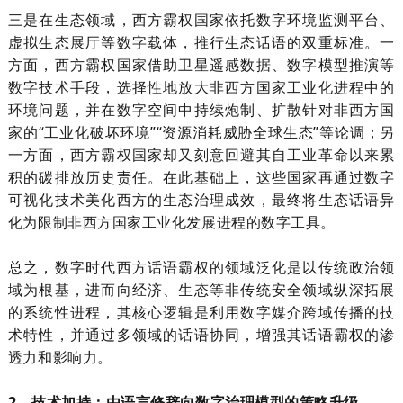
三是在生态领域，西方霸权国家依托数字环境监测平台、
虚拟生态展厅等数字载体，推行生态话语的双重标准。一
方面，西方霸权国家借助卫星遥感数据、数字模型推演等
数字技术手段，选择性地放大非西方国家工业化进程中的
环境问题，并在数字空间中持续炮制、扩散针对非西方国
家的“工业化破坏环境”“资源消耗威胁全球生态”等论调；另
一方面，西方霸权国家却又刻意回避其自工业革命以来累
积的碳排放历史责任。在此基础上，这些国家再通过数字
可视化技术美化西方的生态治理成效，最终将生态话语异
化为限制非西方国家工业化发展进程的数字工具。
总之，数字时代西方话语霸权的领域泛化是以传统政治领
域为根基，进而向经济、生态等非传统安全领域纵深拓展
的系统性进程，其核心逻辑是利用数字媒介跨域传播的技
术特性，并通过多领域的话语协同，增强其话语霸权的渗
透力和影响力。
2、技术加持：由语言修辞向数字治理模型的策略升级