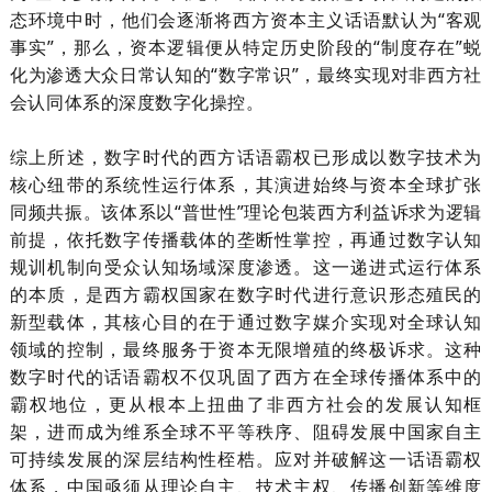
态环境中时，他们会逐渐将西方资本主义话语默认为“客观
事实”，那么，资本逻辑便从特定历史阶段的“制度存在”蜕
化为渗透大众日常认知的“数字常识”，最终实现对非西方社
会认同体系的深度数字化操控。
综上所述，数字时代的西方话语霸权已形成以数字技术为
核心纽带的系统性运行体系，其演进始终与资本全球扩张
同频共振。该体系以
“普世性”理论包装西方利益诉求为逻辑
前提，依托数字传播载体的垄断性掌控，再通过数字认知
规训机制向受众认知场域深度渗透。这一递进式运行体系
的本质，是西方霸权国家在数字时代进行意识形态殖民的
新型载体，其核心目的在于通过数字媒介实现对全球认知
领域的控制，最终服务于资本无限增殖的终极诉求。这种
数字时代的话语霸权不仅巩固了西方在全球传播体系中的
霸权地位，更从根本上扭曲了非西方社会的发展认知框
架，进而成为维系全球不平等秩序、阻碍发展中国家自主
可持续发展的深层结构性桎梏。应对并破解这一话语霸权
体系，中国亟须从理论自主、技术主权、传播创新等维度