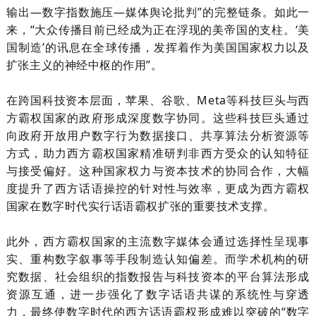
输出—数字指数施压—媒体舆论批判”的完整链条。如此一
来，“大众传播目前已经成为正在浮现的美帝国的支柱。‘美
国制造’的讯息在全球传播，发挥着作为美国国家权力以及
扩张主义的神经中枢的作用”。
在跨国科技资本层面，苹果、谷歌、
Meta
等科技巨头与西
方霸权国家的政府形成深度数字协同。这些科技巨头通过
向政府开放用户数字行为数据接口、共享算法分析资源等
方式，助力西方霸权国家精准研判非西方受众的认知特征
与接受偏好。这种国家权力与资本技术的协同合作，大幅
度提升了西方话语操控的针对性与效率，更成为西方霸权
国家在数字时代实行话语霸权扩张的重要技术支撑。
此外，西方霸权国家的主流数字媒体会通过选择性呈现事
实、重构数字叙事等手段制造认知偏差。而学术机构的研
究数据、社会组织的指数报告与科技资本的平台算法形成
资源互通，进一步强化了数字话语共谋的系统性与穿透
力，最终使数字时代的西方话语霸权形成难以突破的“数字