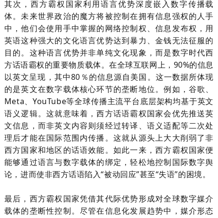
其次，西方霸权国家利用语言优势深度嵌入数字传播载
体。未来世界政治的魔方将被控制在拥有信息强权的人手
中，他们会使用手中掌握的网络控制权、信息发布权，用
英语这种强大的文化语言优势达到暴力、金钱无法征服的
目的。这种语言优势并非单纯文化现象，而是数字时代西
方话语霸权的重要物质载体。在全球互联网上，
90%
的信息
以英文呈现，其中
80
％的信息源自美国。这一数据所体现
的是英文在数字载体核心环节的垄断地位。例如，谷歌、
Meta
、
YouTube
等全球传播主流平台底层架构均基于英文
语义逻辑。这就意味着，西方话语霸权国家会优先推送英
文信息，而非英文内容则须经过转译、语义适配等二次处
理后才能在国际范围内传播。这就从源头上大大削弱了非
西方国家和地区的话语效能。如此一来，西方霸权国家便
能够通过语言与数字载体的绑定，轻松地控制国际数字舆
论，进而使非西方话语陷入“被动回应”甚至“失语”的困境。
最后，西方霸权国家凭借其代际优势形成对全球数字媒介
载体的垄断性控制。尽管在信息化发展趋势中，媒介形态