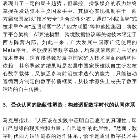
表现出了一定的民主趋势，但掌控、操纵媒介的权力始终
掌握在发达资本主义国家手中。其核心实现机制在于，西
方霸权国家以
“技术安全”为合法性外衣，通过“小院高墙”式
技术壁垒与“五眼联盟”“芯片四方联盟”等排他性集团，将数
字平台架构、
AI
算法模型、跨境数据协议等关键技术限定于
西方阵营内部。如此一来，广大发展中国家广泛使用的
Meta
平台、谷歌搜索等数字载体，均深度依赖西方主导的
技术架构，这直接导致发展中国家陷入技术层面的结构性
依赖，其所导致的结果就是发展中国家既难以自主研发核
心数字载体，又缺乏参与前沿技术迭代的能力，只能被动
遵循西方制定的数字传播框架，从技术源头上丧失了数字
话语的自主传播。
3、
受众认同的隐蔽性塑造：构建适配数字时代的认同体系
马克思指出：
“人应该在实践中证明自己思维的真理性，即
自己思维的现实性和力量，自己思维的此岸性。”然而，数
字时代西方话语霸权的运作体系，恰恰是通过数字技术手