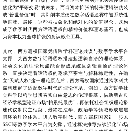
为“自由选择”的市场行为时，资本与劳动的异化关系便被自
然化为“平等交易”的表象。而当资本扩张的特殊逻辑被伪装
成“普世价值”时，其剥削本质便在数字话语迷雾中被系统性
地遮蔽。最终，这些被抽象化和绝对化的价值观念，既构
成了数字时代西方话语霸权的精神价值和理论基石，也成
为资本权力全球扩张的意识形态工具。
其次，西方霸权国家凭借跨学科理论共谋与数字学术平台
支撑，为西方数字话语霸权搭建起逻辑自洽的理论体系。
社会文化的理论原点能否形成系统且逻辑自洽的理论体
系，直接决定着话语权的逻辑严密性与解释稳定性。在确
立
“天赋人权”这一理论原点后，西方霸权国家通过跨学科共
谋构建起了适配数字时代的理论体系。例如，西方哲学社
会科学以哲学思辨夯实自由意志的伦理根基，借助新古典
经济学模型论证市场“帕累托最优”，再依托社会组织理论搭
建代议制民主框架，最终在法学、政治学等领域形成层层
闭环的理论体系。进入数字时代，西方霸权国家进一步以
SSCI
等数字学术平台为支撑，通过算法推荐持续强化“市场