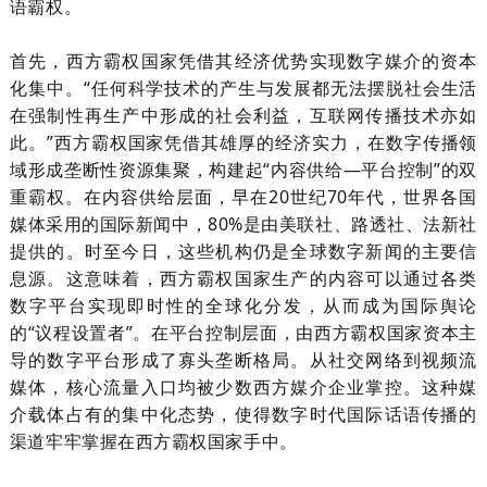
语霸权。
首先，西方霸权国家凭借其经济优势实现数字媒介的资本
化集中。
“任何科学技术的产生与发展都无法摆脱社会生活
在强制性再生产中形成的社会利益，互联网传播技术亦如
此。”西方霸权国家凭借其雄厚的经济实力，在数字传播领
域形成垄断性资源集聚，构建起“内容供给—平台控制”的双
重霸权。在内容供给层面，早在
20
世纪
70
年代，世界各国
媒体采用的国际新闻中，
80%
是由美联社、路透社、法新社
提供的。时至今日，这些机构仍是全球数字新闻的主要信
息源。这意味着，西方霸权国家生产的内容可以通过各类
数字平台实现即时性的全球化分发，从而成为国际舆论
的“议程设置者”。在平台控制层面，由西方霸权国家资本主
导的数字平台形成了寡头垄断格局。从社交网络到视频流
媒体，核心流量入口均被少数西方媒介企业掌控。这种媒
介载体占有的集中化态势，使得数字时代国际话语传播的
渠道牢牢掌握在西方霸权国家手中。