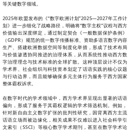
等关键数字领域。
2025
年欧盟发布的《“数字欧洲计划”
2025
—
2027
年工作计
划》进一步细化了战略路径，明确将“数字主权”议程与西方
价值输出深度绑定，通过制定契合《一般数据保护条例》
（
GDPR
）规范的统一数字传播标准、资助多语言数字内容
生产、搭建欧洲数据空间等制度化举措，形成了技术布局
与价值渗透协同推进的治理体系，从而系统性推动西方数
字治理理念与技术标准的全球扩散。这种顶层设计不仅为
学术界、社会组织与科技资本划定了话语实践的核心议题
与行动边界，而且能够确保多元主体行为服务于西方国家
整体霸权诉求。
在数字时代的学术领域中，西方学术界呈现出显著的话语
偏向，形成了服务于其霸权逻辑的学术筛选机制。例如，
针对新自由主义数字扩张的批判性研究，因背离西方主流
话语立场而被边缘化，相关成果不仅难以进入社会科学引
文索引（
SSCI
）等核心数字学术期刊，甚至在数字学术论