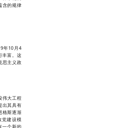
蕴含的规律
。
39年10月4
行丰富。这
克思主义政
设伟大工程
提出其具有
恩格斯逐渐
政党建设模
有一个新的