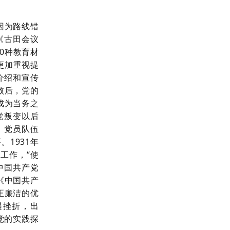
。
因为路线错
的《古田会议
0种教育材
更加重视提
介绍和宣传
败后，党的
成为当务之
党叛变以后
。党员队伍
1931年
工作，“使
中国共产党
《中国共产
正廉洁的优
遇挫折，出
党的实践探