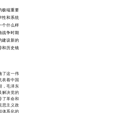
的极端重要
学性和系统
一个什么样
放战争时期
的建设新的
导和历史镜
施了这一伟
代表着中国
期，毛泽东
及解决党的
导了革命和
克思主义政
和体系化的