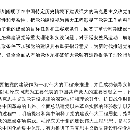
深刻阐明了在中国特定历史情境下建设强大的马克思主义政党
巨性和复杂性，把党的建设视为伟大工程彰显了党建工作的科
晰了党的建设的目标任务和主客观条件，回答了革命时期建设
及怎样建设党等重大理论和实践问题，对于延安整风运动、解
执政条件下加强党的建设具有重要指导意义，为新时代推进党
程、健全全面从严治党体系和破解大党独有难题提供了理论指
出要把党的建设作为一项‘伟大的工程’来推进，并且成功领导实
是以毛泽东同志为主要代表的中国共产党人的重要贡献之一，
马克思主义政党建设规律的深刻认识和理论升华。抗日战争时
考中国革命的出路、全面总结建党以来革命实践的经验教训以
的过程中，明确提出和集中阐释了党的建设伟大工程思想，指
党的建设各项实践。毛泽东关于党的建设伟大工程思想，是马
论中国化的集中体现，有力推进了马克思主义政党建设科学化