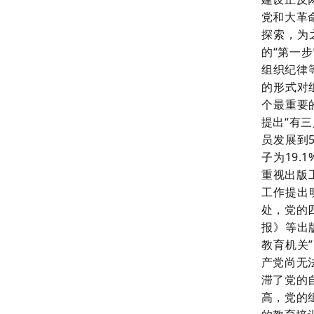
党和大革
探索，为
的
“第一
组织纪律
的形式对
个最重要
提出“有三
员发展到5
子为19
重视出版
工作提出
处，党的
报》等出
教育机关
产党尚无
滞了党的
高，党的