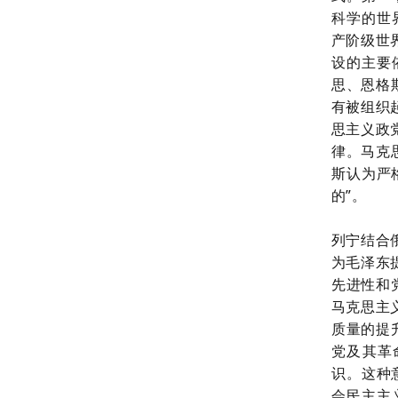
科学的世
产阶级世
设的主要
思、恩格
有被组织
思主义政
律。马克
斯认为严
的”。
列宁结合
为毛泽东
先进性和
马克思主
质量的提
党及其革
识。这种
会民主主