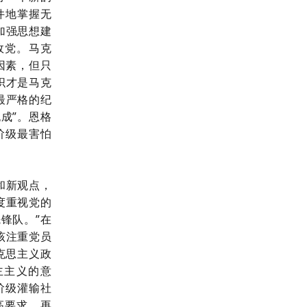
件地掌握无
加强思想建
政党。马克
因素，但只
织才是马克
最严格的纪
成”。恩格
阶级最害怕
和新观点，
度重视党的
锋队。”在
该注重党员
克思主义政
主主义的意
阶级灌输社
高要求。再