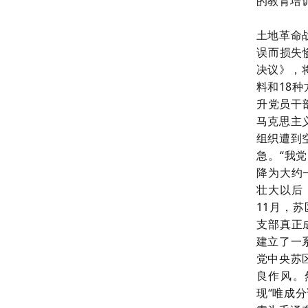
的教育培
土地革命
误而损失
决议》，
料和18
升党员干
马克思主
组织遭到
急。“我
降为大约
壮大以后
11月，
支部真正
建立了一
党中央苏
良作风。
现“唯成