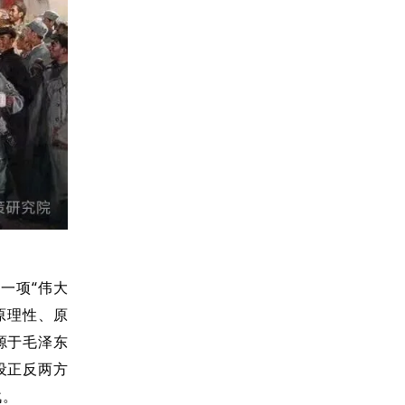
一项“伟大
原理性、原
源于毛泽东
设正反两方
战。