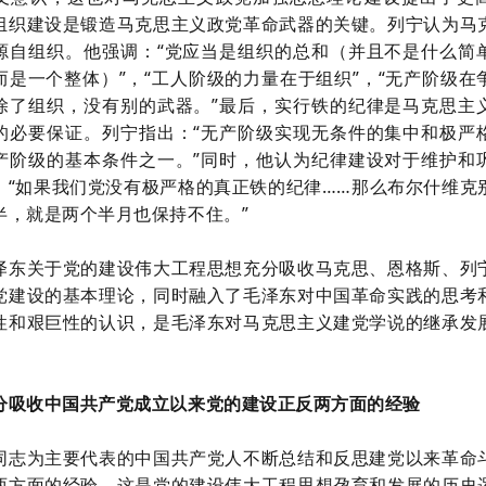
组织建设是锻造马克思主义政党革命武器的关键。列宁认为马
源自组织。他强调：“党应当是组织的总和（并且不是什么简
而是一个整体）”，“工人阶级的力量在于组织”，“无产阶级在
除了组织，没有别的武器。”最后，实行铁的纪律是马克思主
的必要保证。列宁指出：“无产阶级实现无条件的集中和极严
产阶级的基本条件之一。”同时，他认为纪律建设对于维护和
：“如果我们党没有极严格的真正铁的纪律……那么布尔什维克
半，就是两个半月也保持不住。”
泽东关于党的建设伟大工程思想充分吸收马克思、恩格斯、列
党建设的基本理论，同时融入了毛泽东对中国革命实践的思考
性和艰巨性的认识，是毛泽东对马克思主义建党学说的继承发
分吸收中国共产党成立以来党的建设正反两方面的经验
同志为主要代表的中国共产党人不断总结和反思建党以来革命
两方面的经验，这是党的建设伟大工程思想孕育和发展的历史