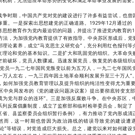
训机制，无法适应革命形势的变化和满足革命事业发展的需要
战争时期，中国共产党对党的建设进行了许多有益尝试，也曾
惨重。一是探索出思想建党的正确道路。
1929年12月通过
将思想教育作为党内最迫切的问题，并提出了推进党内教育的1
种方法，为加强党内教育提供了有效指导。中央苏区形成后，党
部理论素养，成立“马克思主义研究会”，充分利用红色报刊等
义理论和党的基本知识。二是扩大和巩固党的组织。大革命失
空前破坏，党员人数骤减。迅速发展党员，恢复党的各级组织
党党员一九二七年国民党叛变以前为五万人，一九二七年国民
一万人左右，一九三四年因土地革命顺利发展升至三十万人”
，如何加强党员教育管理以及提升组织的纯洁性变得尤为重要。
苏区中央局发布的《党的建设问题决议案》提出要彻底转变支部
成为党与群众的连环”。三是加强反腐败斗争。在中央苏区，
系列反腐倡廉制度，成立了监察部和临时检举委员会，制定了
区省、县监察委员会组织暂行条例》，有力推动了党内形成清
然而，这一时期也曾因为政治路线的错误导致党的建设遭
分论”等错误，对党造成巨大损失。总之，建党以来对如何建设