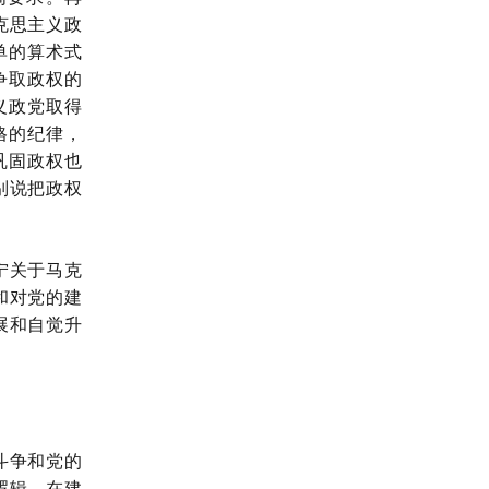
克思主义政
单的算术式
争取政权的
义政党取得
格的纪律，
巩固政权也
别说把政权
宁关于马克
和对党的建
展和自觉升
斗争和党的
逻辑。在建