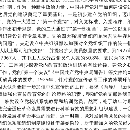
命时期，作为一种新生政治力量，中国共产党对于如何建设党
之后党的建设奠定了重要基础。一是初步建立党的组织，迈
步”。党的一大通过了“第一个党纲”，对入党标准、入党程序、
等作出初步规定。党的二大通过了“第一部党章”，第一次以党
组织建设进行专章规定。党的四大强调“组织问题为吾党生存
的问题”，决定设立中央组织部以加强对全党组织工作的统一
人以上即可组织支部”，并提出扩大党员数量的要求。到1927
7967人，其中工人成分占党员总人数的50.8%、农民为18.
.1%”。二是初步探索党内教育和政治训练的有效途径。建党之
工作，党的“第一个决议”《中国共产党中央局通告》等文件均
明确具体的要求。1925年，针对党的宣传教育工作的薄弱环
四大认为要进一步加强中央宣传部的工作，要求《向导》《新
版物强化宣传教育党的理论策略的职责，明确“党的支部是我
”，鼓励设立党校以系统教育和培训党员。然而，处于幼年时
法完全适应革命发展需要进行科学有效的思想和组织建设，一
自身发展和革命事业的推进。这一时期，党对发展新党员的标
组织体系和组织制度建设处于肇始阶段，对于新加入的党员尚