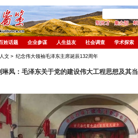
百姓话题
企业参谋
人生益友
社会调查
学术探索
人文
>
纪念伟大领袖毛泽东主席诞辰132周年
刘琳凤：毛泽东关于党的建设伟大工程思想及其