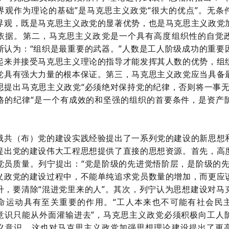
界观作为理论的基础”是马克思主义政党“很大的优点”。无条
界观，既是马克思主义政党的显著优势，也是马克思主义政党
依据。第二，马克思主义政党是一个具有高度组织性的自觉
斯认为：“组织是最重要的武器。”人数是工人阶级成功的重要
起来并接受马克思主义理论的指导才能发挥其人数的优势，组
党具有强大力量的根本保证。第三，马克思主义政党应当具备
思提出马克思主义政党“必须绝对保持党的纪律，否则将一事无
格的纪律“是一个有成效的和坚强的组织的首要条件，是资产
俄共（布）党的建设实践经验提出了一系列党的建设的新思想
提出党的建设伟大工程思想提供了直接的思想资源。首先，高
党员质量。列宁提出：
“党是阶级的先进觉悟阶层，是阶级的先
义政党的建设过程中，不能单纯追求党员数量的增加，而更应
升，要清除“混进党里来的人”。其次，列宁认为思想建设对马
命运动具有至关重要的作用。“工人本来也不可能有社会民
意识只能从外面灌输进去”，马克思主义政党必须积极向工人
义意识，这也对马克思主义政党加强思想理论建设提出了更