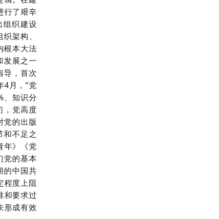
进行了艰辛
出组织建设
组织架构、
内根本大法
和发展之一
指导，首次
年4月，“党
7%、知识分
初，党高度
对党的出版
节和不足之
青年》《党
们党的基本
期的中国共
定程度上阻
准和要求过
未形成有效