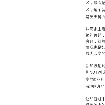
区，
最着
区，这个
是英美势
从历史上
路的兴起
衰败，随
情况也是
成为印度
新加坡想
和
NDTV
电
度尼西亚和
海地区衰弱
让印度过