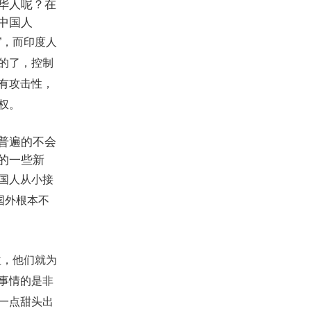
华人呢？在
中国人
”
，而印度人
的了，控制
有攻击性，
权。
普遍的不会
的一些新
国人从小接
国外根本不
益，他们就为
事情的是非
一点甜头出