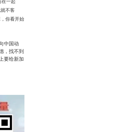
霸在一起
我就不客
嘛，你看开始
向中国动
德，找不到
上要给新加