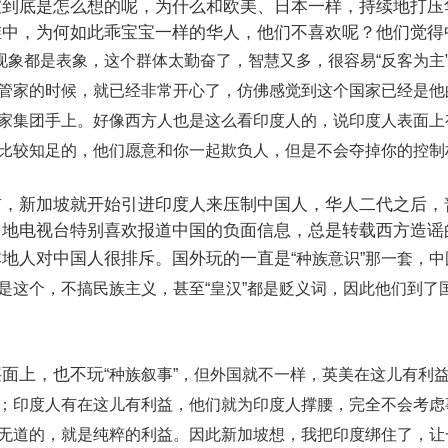
坡到底是怎么想的呢，为什么和欧美、日本一样，持续地打压
维中，为何如此乖宝宝一样的华人，他们不喜欢呢？他们觉得
现象都是表象，这个群体太勤奋了，智慧又多，很容易
“
反客为主
管家的时候，就已经非常开心了，仿佛感觉到这个国家已经是他
家集团手上。好像西方人也是这么看印度人的，说印度人表面上
比较知足的，他们愿意和你一起欺负人，但是不会夺掉你的控制
前，新加坡就开始引进印度人来压制中国人，华人二代之后，
当地电视台特别喜欢报道中国的负面信息，总是转载西方造谣
本地人对中国人很排斥。国外玩的一直是
“
种族意识
”
那一套，中
是这个，不搞民族主义，甚至
“
皇汉
”
都是贬义词，因此他们到了
层面上，也不玩
“
种族叙事
”
，但外国就不一样，英美在这儿有利
；印度人有在这儿有利益，他们就为印度人撑腰，完全不会考虑
无道的，就是纯粹的利益。因此新加坡想，我把印度绑住了，让