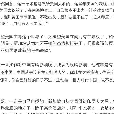
欣然同意，这一招术也是做给美国人看的，这些年美国的表现，
美国太软弱了，在南海博弈上，自己根本不出力，让菲律宾猴子
，看到美国节节败退，不敢出头，新加坡坐不住了，拉来印度，
要我了，自然有人会要我！”
渴望美国主导这个世界了，太渴望美国在南海有主导权了，如
越明显，新加坡认为地区平衡的态势被打破了，赶紧邀请印度
西亚组局形成新的
“
平衡战略
”
。
这一番操作对中国有啥影响呢，我认为没啥影响，他纯粹是有
不惹中国，中国从来没有主动打过人的，你现在这样搞法，你完
恨啊，你自己好好的日子不过，主动拉一批人对付中国，岂不是
衰落，一定是自己自找的，新加坡自从大量引进印度人之后，
世界最脏的地方了，除了高价酒店外，那种平民餐饮，要是不