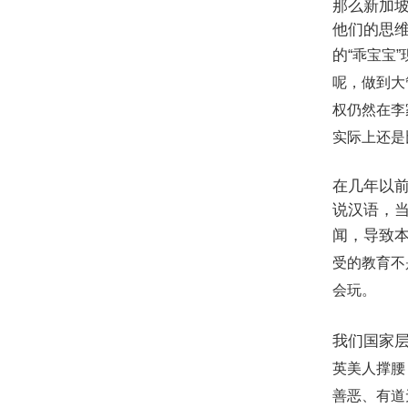
那么新加
他们的思
的
“
乖宝宝
”
呢，做到大
权仍然在李
实际上还是
在几年以
说汉语，
闻，导致
受的教育不
会玩。
我们国家
英美人撑腰
善恶、有道