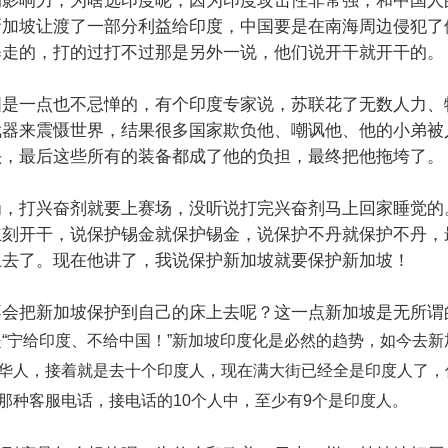
的影响力，为啥选印度呢，因为印度攻击性非常强，和中国人
新加坡让渡了一部分利益给印度，中国要是在南海周边侵犯了
暴走的，打的过打不过那是另外一说，他们说开干就开干的。
国是一点也不忌惮的，有个印度专家说，苏联花了无数人力、
武器来震慑世界，结果很多国家欺负他、嘲讽他、他的小弟被
头，最后这些所有的装备都成了他的负担，最终把他拖垮了。
为，打兴奋剂就要上赛场，没听说打完兴奋剂马上回家睡觉的
立刻开干，说保护锡金就保护锡金，说保护不丹就保护不丹，
上去了。现在他讲了，我说保护新加坡就要保护新加坡！
不会把新加坡保护到自己的床上去呢？这一点新加坡是无所谓
是
“
宁给印度、不给中国！
”
新加坡印度化是必然的趋势，如今去新
华人，接着就是去十个印度人，现在满大街已经全是印度人了，
那种客服电话，接电话的
10
个人中，至少有
9
个是印度人。