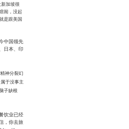
让新加坡很
瞎闹，没起
就是跟美国
今中国领先
、日本、印
“
精神分裂幻
全属于没事主
脑子缺根
餐饮业已经
信，你去旅