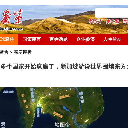
环球聚焦
国策建言
百姓话题
企业参谋
人生益友
聚焦
>
深度评析
：多个国家开始疯癫了，新加坡游说世界围堵东方