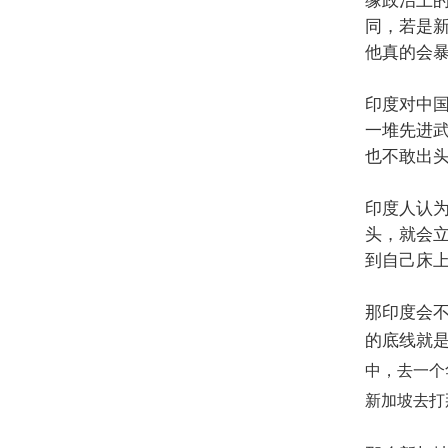
缘政治上
同，若是
他真的会
印度对中
一堆先进
也不敢出
印度人认
头，就会
到自己床
那印度会
的底线就
中，去一个
新加坡去打