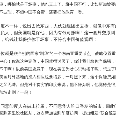
事，哪怕就是干坏事，他也真上了。绑中国不行，比如新加坡要
不占理，不但中国不会帮，还要把他教育一番。
印度不一样，说出去抢东西，大伙就组团出去抢，就像中东有
欺负人，但美国就是保他，因为有钱可赚啊！这一套外交原则
了，给钱让我保护你干坏事，不符合中国价值观啊！
定位就是
联合别的国家
“
制华
”
的一个东南亚重要节点，战略位置重
中心！
你说这种定位，中国就很讨厌了，你让我们给你当保镖，
不干啊！以前美国愿意干，现在美国为啥心思动摇了呢，想走了
美国对外基地的投入相应也要增多，一对照下来，这个保镖费如
之又无味。但是对于贫穷的印度来说，他不嫌弃啊，他觉得是很
加坡走到了一起！
个同意印度人在街上拉屎，不同意华人吃口香糖的城市
，因此
回到家里没啥区别，这次新加坡到印度访问，提出组建
“联合巡