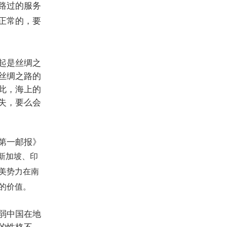
路过的服务
正常的，要
起是丝绸之
丝绸之路的
此，海上的
失，要么会
第一邮报》
新加坡、印
美势力在南
的价值。
弱中国在地