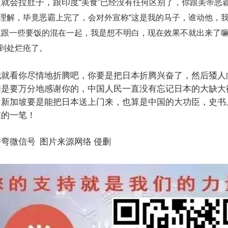
次就会拉肚子，跟印度
“
美食
”
已经没有任何区别了，你跟美帝恶
理解，毕竟恶霸上完了，会对外宣称
“
这是我的马子，谁动他，
在跟一些要饭的混在一起，我是想不明白，现在效果不就出来了
到处烂疮了。
我就看你尽情地折腾吧，你要是把日本折腾兴奋了，然后㹻人
们是要万分地感谢你的，中国人民一直没有忘记日本的大缺大
，新加坡要是能把日本送上门来，也算是中国的大功臣，史书
煌的一笔！
弯微信号 图片来源网络 侵删