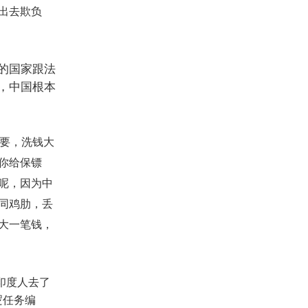
出去欺负
的国家跟法
，中国根本
要，洗钱大
你给保镖
呢，因为中
同鸡肋，丢
大一笔钱，
印度人去了
逻任务编