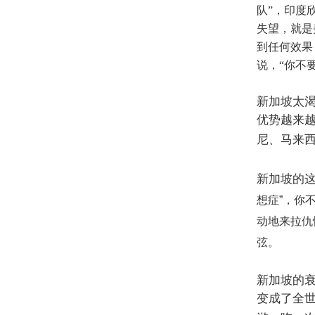
队”，印度
失望，就是
到任何效果
说，“你不
新加坡太
优势越来
尼、马来
新加坡的
想症
”
，你
动地来拉仇
弦。
新加坡的
变成了全