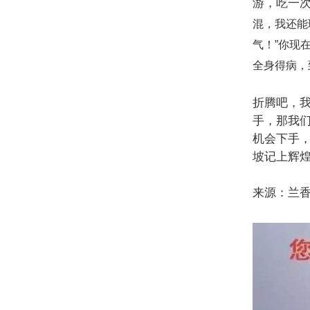
游，吃一
混，我还能
气！
”
你现
全身得病，
折腾吧，
手，那我
机会下手
坡记上辉
来源：兰香