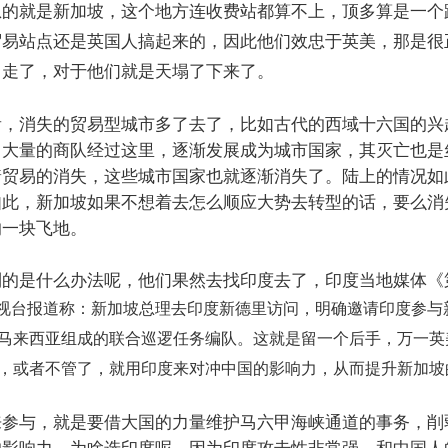
急的就是新加坡，这个地方连收费站都算不上，顶多算是一个
贸易站点还是英国人搞起来的，因此他们效忠于英美，那是很
力走了，对于他们就是天塌了下来了。
看，消失的贸易型城市多了去了，比如古代的西域十六国的兴
，大量的商队经过这里，逐渐发展成为城市国家，其灭亡也是
着贸易的消失，这些城市国家也就逐渐消失了。陆上的情况如
如此，新加坡如果不想着去怎么顺应大势去转型的话，要么消
的一块飞地。
到的是什么办法呢，他们果然去找印度去了，印度当地媒体《
视台报道称：新加坡总理去印度新德里访问，明确邀请印度参与
马来西亚组成的联合巡逻任务编队。这就是留一个后手，万一英
，或者不管了，就用印度来对冲中国的影响力，从而提升新加坡
来参与，就是要借大国的力量维护马六甲海峡通道的事务，削