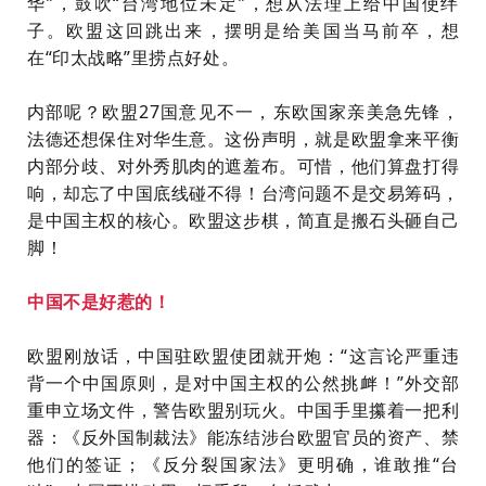
华
”
，
鼓
吹
“
台
湾
地
位
未
定
”
，
想
从
法
理
上
给
中
国
使
绊
子
。
欧
盟
这
回
跳
出
来
，
摆
明
是
给
美
国
当
马
前
卒
，
想
在
“
印
太
战
略
”
里
捞
点
好
处
。
内
部
呢
？
欧
盟
2
7
国
意
见
不
一
，
东
欧
国
家
亲
美
急
先
锋
，
法
德
还
想
保
住
对
华
生
意
。
这
份
声
明
，
就
是
欧
盟
拿
来
平
衡
内
部
分
歧
、
对
外
秀
肌
肉
的
遮
羞
布
。
可
惜
，
他
们
算
盘
打
得
响
，
却
忘
了
中
国
底
线
碰
不
得
！
台
湾
问
题
不
是
交
易
筹
码
，
是
中
国
主
权
的
核
心
。
欧
盟
这
步
棋
，
简
直
是
搬
石
头
砸
自
己
脚
！
中
国
不
是
好
惹
的
！
欧
盟
刚
放
话
，
中
国
驻
欧
盟
使
团
就
开
炮
：
“
这
言
论
严
重
违
背
一
个
中
国
原
则
，
是
对
中
国
主
权
的
公
然
挑
衅
！
”
外
交
部
重
申
立
场
文
件
，
警
告
欧
盟
别
玩
火
。
中
国
手
里
攥
着
一
把
利
器
：
《
反
外
国
制
裁
法
》
能
冻
结
涉
台
欧
盟
官
员
的
资
产
、
禁
他
们
的
签
证
；
《
反
分
裂
国
家
法
》
更
明
确
，
谁
敢
推
“
台