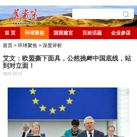
首 页
环球聚焦
国策建言
百姓话题
企业参谋
首页
>
环球聚焦
>
深度评析
艾文：欧盟撕下面具，公然挑衅中国底线，站
到对立面！
2025-10-12