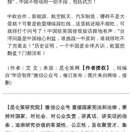
独
”
，
中
国
不
惜
动
用
一
切
手
段
，
包
括
武
力
！
中
欧
合
作
，
新
能
源
、
航
空
航
天
、
汽
车
制
造
，
哪
样
不
是
大
蛋
糕
？
可
要
是
欧
盟
继
续
踩
红
线
，
这
蛋
糕
还
能
不
能
吃
，
可
就
得
打
个
问
号
了
！
中
国
驻
英
国
使
馆
放
话
掷
地
有
声
：
“
台
湾
问
题
是
中
国
核
心
利
益
，
谁
挑
战
一
中
原
则
，
谁
就
得
吃
不
了
兜
着
走
！
”
历
史
证
明
，
一
个
中
国
是
全
球
共
识
，
欧
盟
想
翻
盘
？
门
都
没
有
！
作者：
艾 文
（
；来源：昆仑策网
【作者授权】
，转编
自“华语智库
”微信公众号，修订发布；图片来自网络，侵
删）
【昆仑策研究院】微信公众号 遵循国家宪法和法律，秉
持对国家、对社会、对公众负责，讲真话、讲实话的信
条，追崇研究价值的客观性、公正性，旨在聚贤才、集