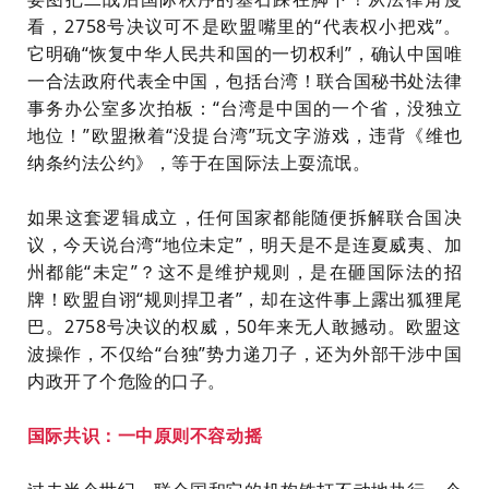
看
，
2
7
5
8
号
决
议
可
不
是
欧
盟
嘴
里
的
“
代
表
权
小
把
戏
”
。
它
明
确
“
恢
复
中
华
人
民
共
和
国
的
一
切
权
利
”
，
确
认
中
国
唯
一
合
法
政
府
代
表
全
中
国
，
包
括
台
湾
！
联
合
国
秘
书
处
法
律
事
务
办
公
室
多
次
拍
板
：
“
台
湾
是
中
国
的
一
个
省
，
没
独
立
地
位
！
”
欧
盟
揪
着
“
没
提
台
湾
”
玩
文
字
游
戏
，
违
背
《
维
也
纳
条
约
法
公
约
》
，
等
于
在
国
际
法
上
耍
流
氓
。
如
果
这
套
逻
辑
成
立
，
任
何
国
家
都
能
随
便
拆
解
联
合
国
决
议
，
今
天
说
台
湾
“
地
位
未
定
”
，
明
天
是
不
是
连
夏
威
夷
、
加
州
都
能
“
未
定
”
？
这
不
是
维
护
规
则
，
是
在
砸
国
际
法
的
招
牌
！
欧
盟
自
诩
“
规
则
捍
卫
者
”
，
却
在
这
件
事
上
露
出
狐
狸
尾
巴
。
2
7
5
8
号
决
议
的
权
威
，
5
0
年
来
无
人
敢
撼
动
。
欧
盟
这
波
操
作
，
不
仅
给
“
台
独
”
势
力
递
刀
子
，
还
为
外
部
干
涉
中
国
内
政
开
了
个
危
险
的
口
子
。
国际共识：一
中
原
则
不
容
动
摇