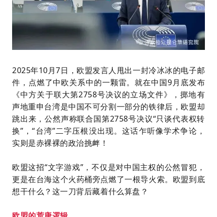
2
0
2
5
年
1
0
月
7
日
，
欧
盟
发
言
人
甩
出
一
封
冷
冰
冰
的
电
子
邮
件
，点燃了中欧关系中的一颗雷。
就
在
中
国
9
月
底
发
布
《
中
方
关
于
联
大
第
2
7
5
8
号
决
议
的
立
场
文
件
》
，
掷
地
有
声
地
重
申
台
湾
是
中
国
不
可
分
割
一
部
分
的
铁
律
后
，
欧
盟
却
跳
出
来
，
公
然
声
称
联
合
国
第
2
7
5
8
号
决
议
“
只
谈
代
表
权
转
换
”
，
“
台
湾
”
二
字
压
根
没
出
现
。
这
话
乍
听
像
学
术
争
论
，
实
则
是
赤
裸
裸
的
政
治
挑
衅
！
欧
盟
这
招
“
文
字
游
戏
”
，
不
仅
是
对
中
国
主
权
的
公
然
冒
犯
，
更
是
在
台
海
这
个
火
药
桶
旁
点
燃
了
一
根
导
火
索
。
欧
盟
到
底
想
干
什
么
？
这
一
刀
背
后
藏
着
什
么
算
盘
？
欧
盟
的
荒
唐
逻
辑