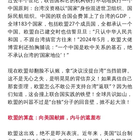
过
去
半
个
世
纪
，
联
合
国
和
它
的
机
构
铁
打
不
动
地
执
行
一
个
中
国
原
则
：
台
湾
没
资
格
以
“
国
家
”
身
份
混
进
世
卫
组
织
、
国
际
民
航
组
织
。
中
国
的
联
合
国
会
费
算
上
了
台
湾
的
G
D
P
，
全
球
1
8
3
个
国
家
，
包
括
欧
盟
2
7
个
成
员
国
，
全
都
承
认
一
个
中
国
。
欧
盟
自
己
建
交
时
也
信
誓
旦
旦
：
“
只
认
中
华
人
民
共
和
国
，
不
跟
台
湾
搞
官
方
往
来
！
”
2
0
2
4
年
5
月
，
欧
盟
大
佬
博
雷
利
还
拍
胸
脯
说
：
“
一
个
中
国
是
欧
中
关
系
的
基
石
，
绝
不
承
认
台
湾
的
‘
国
家
地
位
’
！
”
现
在
欧
盟
却
翻
脸
不
认
账
，
拿
“
决
议
没
提
台
湾
”
当
挡
箭
牌
。
这
不
是
无
心
之
失
，
是
明
晃
晃
的
背
信
弃
义
！
如
果
真
信
自
己
那
套
歪
理
，
欧
盟
怎
么
不
敢
公
开
支
持
台
湾
“
返
联
”
？
因
为
他
们
知
道
，
这
会
撞
上
联
合
国
实
践
的
铁
壁
！
全
球
共
识
如
山
，
欧
盟
的
叫
嚣
不
过
是
“
台
独
”
分
子
的
回
音
壁
，
掀
不
起
大
浪
！
欧
盟
的
算
盘
：
向
美
国
献
媚
，
内
斗
的
遮
羞
布
欧
盟
这
出
戏
，
绝
不
是
即
兴
表
演
。
近
年
来
，
美
国
“
以
台
制