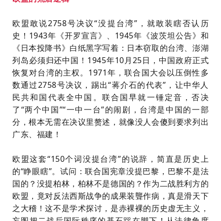
欧
盟
敢
说
2
7
5
8
号
决
议
“
没
提
台
湾
”
，
就
敢
装
瞎
否
认
历
史
！
1
9
4
3
年
《
开
罗
宣
言
》
、
1
9
4
5
年
《
波
茨
坦
公
告
》
和
《
日
本
投
降
书
》
白
纸
黑
字
写
着
：
日
本
窃
取
的
台
湾
、
澎
湖
列
岛
必
须
归
还
中
国
！
1
9
4
5
年
1
0
月
2
5
日
，
中
国
政
府
正
式
恢
复
对
台
湾
的
主
权
。
1
9
7
1
年
，
联
合
国
大
会
以
压
倒
性
多
数
通
过
2
7
5
8
号
决
议
，
踢
出
“
蒋
介
石
的
代
表
”
，
让
中
华
人
民
共
和
国
代
表
全
中
国
。
联
合
国
早
就
一
锤
定
音
，
否
决
了
“
两
个
中
国
”
“
一
中
一
台
”
的
闹
剧
，
台
湾
是
中
国
的
一
部
分
，
根
本
无
需
在
决
议
里
赘
述
，
就
像
没
人
会
傻
到
要
求
列
出
广
东
、
福
建
！
欧
盟
这
套
“
1
5
0
个
词
没
提
台
湾
”
的
说
辞
，
简
直
是
历
史
上
的
“
睁
眼
瞎
”
。
试
问
：
联
合
国
宪
章
没
提
巴
黎
，
巴
黎
不
是
法
国
的
？
没
提
柏
林
，
柏
林
不
是
德
国
的
？
作
为
二
战
胜
利
方
的
欧
盟
，
竟
对
反
法
西
斯
战
争
的
成
果
装
聾
作
病
，
真
是
滑
天
下
之
大
稽
！
这
不
是
学
术
探
讨
，
是
赤
裸
裸
的
历
史
虚
无
主
义
，
妄
图
把
二
战
后
国
际
秩
序
的
基
石
踩
在
脚
下
！
从
法
律
角
度