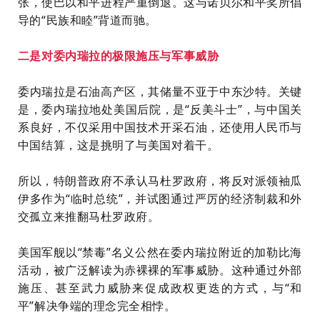
张，使巴以和平进程严重倒退。这与诺贝尔和平奖所倡
导的“民族和睦”背道而驰。
二是对委内瑞拉的极限施压与军事威胁
委内瑞拉是石油高产区，其储量不亚于中东沙特。关键
是，委内瑞拉地处美国后院，是“反美斗士”，与中国关
系良好，不仅采用中国技术开采石油，还使用人民币与
中国结算，这是挑明了与美国对着干。
所以，特朗普政府不承认马杜罗政府，将反对派领袖瓜
伊多作为“临时总统”，并试图通过严厉的经济制裁和外
交孤立来推翻马杜罗政府。
美国军舰以“禁毒”名义公然在委内瑞拉附近的加勒比海
活动，被广泛解读为赤裸裸的军事威胁。这种通过外部
施压、甚至武力威胁来促成政权更迭的方式，与“和
平”解决争端的理念完全相悖。