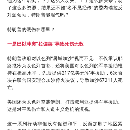
他为这个诺奖，下了这么大功夫、上了这么多头条，动
了这么多资源，结果还不如“名不见经传”的委内瑞拉反
对派领袖，特朗普能服气吗？
特朗普的硬伤在哪里？
一是巴以冲突“拉偏架”导致死伤无数
特朗普政府对以色列“屠城加沙”视而不见，不仅承认耶
路撒冷为以色列首都，还将美国对以色列的军事援助维
持在极高水平，先后提供217亿美元‌军事援助，6次否
决在联合国安理会加沙停火决议，导致加沙67211人死
亡。
美国还为以色列空袭伊朗、打击叙利亚提供军事援助。
这是对平民伤亡和人道主义危机的漠视。
这一系列行动非但没有促进和平，反而加剧了地区紧