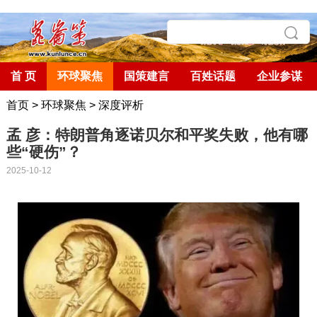
首 页
环球聚焦
国策建言
百姓话题
企业参谋
首页
>
环球聚焦
>
深度评析
孟 彦：特朗普角逐诺贝尔和平奖失败，他有哪
些“硬伤”？
2025-10-12