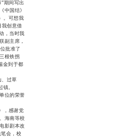
节”期间写出
《中国结》
）。可想我
日我创意借
活动，当时我
联副主席，
单位批准了
“三根铁拐
瑞金到于都
山、过草
起镇。
单位的荣誉
》，感谢党
、海南等校
电影剧本改
说笔会，校