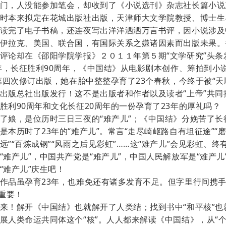
门，人没能参加笔会，却收到了《小说选刊》杂志社长篇小说
时本来拟定在花城出版社出版，天津师大文学院教授、博士生
读完了电子书稿，还连夜写出洋洋洒洒万言书评，因小说涉及
伊拉克、美国、联合国，有国际关系之嫌诸因素而出版未果。
评论却在《邵阳学院学报》２０１１年第５期“文学研究”头条
6年，长征胜利90周年，《中国结》从电影剧本创作、筹拍到小
的第四次修订出版，她在胎中整整孕育了23个春秋，今终于被“天
出版总社出版发行！这不是出版者和作者以及读者“上帝”共同
胜利90周年和文化长征20周年的一份孕育了23年的厚礼吗？
了娘，是位历时三日三夜的“难产儿”；《中国结》分娩苦了长
是本历时了23年的“难产儿”。常言“走尽崎岖路自有坦征途”“
远”“百炼成钢”“风雨之后见彩虹”……这“难产儿”会见彩虹、终
“难产儿”，中国共产党是“难产儿”，中国人民解放军是“难产儿
“难产儿”庆生吧！
作品虽孕育23年，也难免还有诸多发育不足。但字里行间携手
最重要！
来！解开《中国结》也就解开了人类结；找到书中“和平核”也
展人类命运共同体这个“核”。人人都来解读《中国结》，从“个