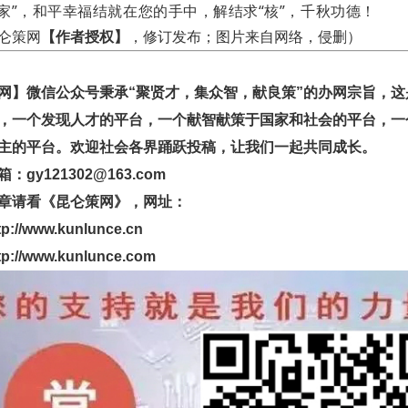
球家”，和平幸福结就在您的手中，解结求“核”，千秋功德！
仑策网
【作者授权】
，修订发布；
图片来自网络，侵删）
】微信公众号秉承“聚贤才，集众智，献良策”的办网宗旨，这
，一个发现人才的平台，一个献智献策于国家和社会的平台，一
主的平台。欢迎社会各界踊跃投稿，让我们一起共同成长。
y121302@163.com
请看《昆仑策网》，网址：
www.kunlunce.cn
www.kunlunce.com