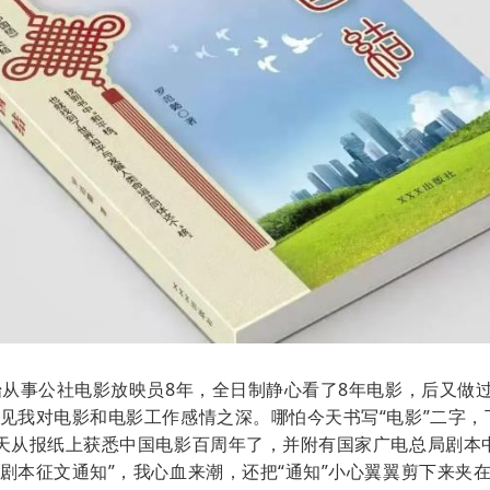
始从事公社电影放映员8年，全日制静心看了8年电影，后又做
见我对电影和电影工作感情之深。哪怕今天书写“电影”二字，
天从报纸上获悉中国电影百周年了，并附有国家广电总局剧本
剧本征文通知”，我心血来潮，还把“通知”小心翼翼剪下来夹