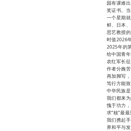
园有课难出
奖证书。当
一个星期就
鲜、日本、
思艺教授的
时值202
2025年
给中国青年
农红军长征
作者分娩苦
再加脚写，
笃行方能致
中华民族是
我们都来为
愧于功力，
求“核”最
我们携起手
界和平与发