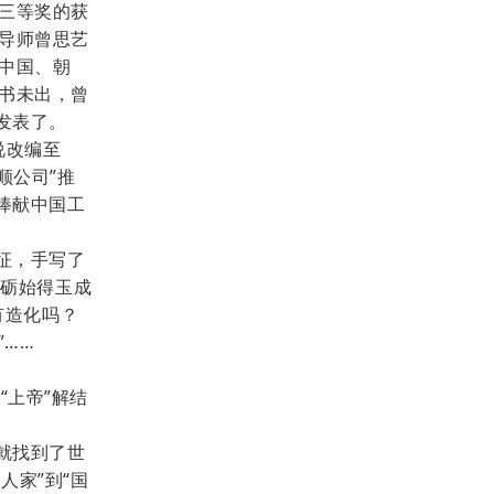
三等奖的获
导师曾思艺
中国、朝
书未出，曾
发表了。
说改编至
顺公司”推
捧献中国工
征，手写了
磨砺始得玉成
有造化吗？
”……
“上帝”解结
就找到了世
人家”到“国