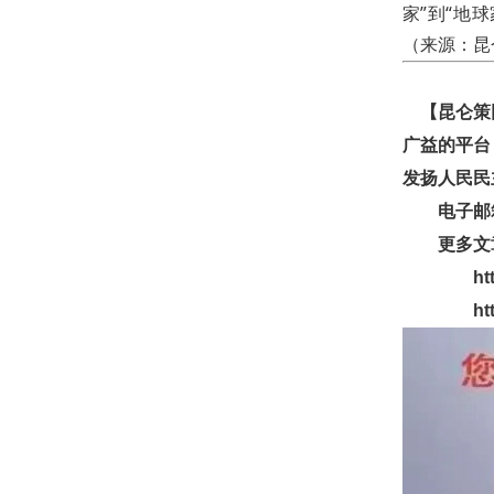
家”到“地
（
来源：
昆
【昆仑策网
广益的平台
发扬人民民
电子邮箱：g
更多文章
http://
http://