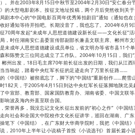
。并在2003年8月15日中秋节至2004年2月30日“安仁春分
》的大型电影剧本。按征文地址投稿，两个月后突然收到关于
局剧本中心的“中国电影百周年优秀筹拍剧目”通知（通知也在
收好通知等待开拍吧。长期没音了，我也忘了。2004年6月9
征70周年发起“未成年人思想道德建设新长征——文化长征”
局，时任湖南安仁县委宣传部副部长兼县文联主席、郴州市文
是未成年人思想道德建设成员单位，省文明办等省市县11个
森和陈赞文三位同志成立了工作队。2004年10月15日，我们
、郴州出发，18日毛主席70年前长征出发的日期，我们从江西
当当响起，踏着中央红军长征的足迹走向了万里长征路……
的《中国结》被彻底忘了，脚下的“中国结”重新创作……爬雪
时182天，于2005年4月15日到达中央红军长征落脚地陕北吴
了中宣部、教育部、国家国防教育办、湖南省委、中国文联等
影响波及海内外直至联合国。
，荣誉再多，我没忘记文化长征出发前的“初心之作”《中国结
走向社会和全国大中院校作文化长征讲学，巡回在湖南、广东
操笔下《中国结》，在广东财大华商学院时，我把《中国结》
说，2010年上半年让小说稿子首投《小说选刊》首届长篇小