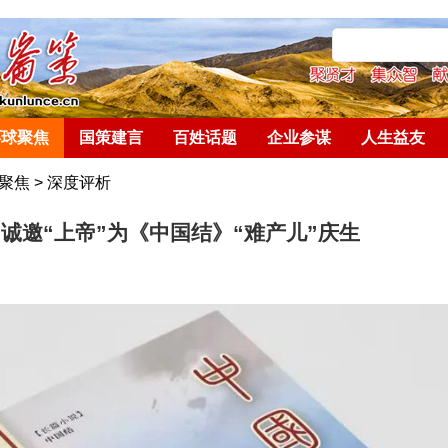
环球聚焦
国策建言
百姓话题
企业参谋
人生益友
聚焦
>
深度评析
诚邀“上帝”为《中国结》“难产儿”庆生