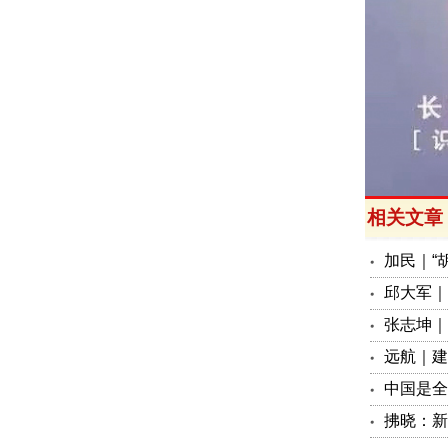
相关文章
加民｜“
邱大军｜
张志坤｜
远航｜建
中国是全
拂晓：新