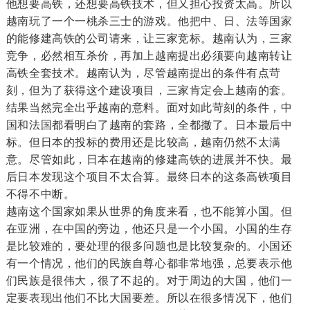
他想要高铁，还想要高铁技术，但又担心投资太高。所以
越南玩了一个一桃杀三士的游戏。他把中、日、法等国家
的能修建高铁的公司请来，让三家竞标。越南认为，三家
竞争，必然相互杀价，再加上越南提出必须要向越南转让
高铁全套技术。越南认为，尽管越南提出的条件有点苛
刻，但为了获得这个建设项目，三家肯定会上越南的套。
结果当然完全出乎越南的意料。面对如此苛刻的条件，中
国和法国都看明白了越南的套路，全都撤了。日本最后中
标。但日本的投标的费用还是比较高，越南仍然不太满
意。尽管如此，日本在越南的修建高铁的进展并不快。最
后日本发现这个项目不太合算。最终日本的这条高铁项目
不得不中断。
越南这个国家如果从世界的角度来看，也不能算小国。但
在亚洲，在中国的旁边，他还只是一个小国。小国的生存
是比较难的，要处理的很多问题也是比较复杂的。小国还
有一个情况，他们的民族自尊心都非常地强，总要表示他
们民族是很伟大，很了不起的。对于周边的大国，他们一
定要表现出他们不比大国要差。所以在很多情况下，他们