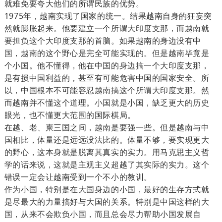
就难免要夸大他们的所谓民族的优势。
1975年，越南实现了国家的统一。结果越南自身的狂妄突
然就膨胀起来。他要建立一个所谓大印度支那，而越南就
要担负这个大印度支那的首脑。如果越南的身边没有中
国，越南的这个野心是完全可能实现的。但是越南毕竟是
个小国。他不懂得，他在中国的身边搞一个大印度支那，
是有损中国利益的，甚至有可能危害中国的国家安全。所
以，中国根本不可能容忍越南搞这个所谓大印度支那。然
而越南并不懂这个道理。小国就是小国，缺乏更大的历史
眼光，也不懂更大范围的国际棋局。
在越、老、柬三国之间，越南是要强一些。但是越南与中
国相比，体量还是远远没法比的。体量不够，要实现更大
的野心，这本身就是脱离其真实的实力。用马克思主义哲
学的话来说，这就是主观主义超越了其实际的实力。这个
错误一定会让越南受到一个不小的教训。
作为小国，特别是在大国身边的小国，最好的生存方式就
是尽最大的力量搞好与大国的关系。特别是中国这样的大
国，从来不会欺负小国，而且总会尽力帮助小国发展自