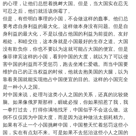
的心理，让他们总想着挑衅大国。但是，当大国实在忍无
可忍之后，他们就活该倒霉了。
但是，有些明白事理的小国，不会做这样的蠢事。他们总
要考虑自身利益的最大化。这样做本身没有问题。但是自
身利益的最大化，不是以侵占他国的利益为前提的。友好
相处，和睦交往，这本身就是小国最好的生存之道。大国
没有欺负你，你也不要以为这就可能占大国的便宜。但是
像菲律宾这样的小国，看到中国的大度，就以为了可以侵
害中国的利益而不受惩罚，跑去坐滩仁爱礁。而当中国要
维护自己的正当权益的时候，他就去抱美国的大腿，以为
靠着美国就能实现他占中国便宜的目的。这样的小国完全
是一种小人之国。
对中国来说，处理与这类小人之国的关系，还真的比较烧
脑。如果像俄罗斯那样，睚眦必报，你如果招惹了我，我
一拳打过去，打得你满地找牙，中国似乎不会这么做。这
倒不仅仅因为中国大度，而是因为这种做法太损耗精力。
如果有不止一个小国挑衅中国，中国整天忙着惩罚这些小
国，实在有点划不来。可是如果不去惩治这些小人之国的