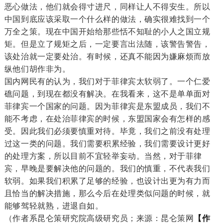
恶心做法，他们就会得寸进尺，同样让人不得安生。所以
中国到底应该采取一个什么样的做法，确实很难找到一个
万全之策。现在中国开始给那些恬不知耻的小人之国立规
矩。但是立了规矩之后，一定要言出法随，该警告警告，
该处治就一定要处治。有时候，还真不能因为嫌麻烦而放
纵他们胡作非为。
国内网民有的认为，我们对于菲律宾太软弱了。一个仁爱
礁问题，到现在都没有解决。在我看来，这不是单单面对
菲律宾一个国家的问题。因为菲律宾是东盟成员，我们不
能不考虑，在处治菲律宾的时候，东盟国家会有怎样的感
受。因此我们必须要慎重对待。毕竟，我们之前没有处理
过这一类的问题。我们需要积累经验，我们需要设计更好
的处理方案，所以目前不宜轻举妄动。当然，对于菲律
宾，早晚是要解决他的问题的。我们的慎重，不代表我们
软弱。如果我们积累了足够的经验，也设计出更为有力而
且恰当的解决措施，那么今后在处理类似问题的时候，就
能够驾轻就熟，进退自如。
（作者系昆仑策研究院高级研究员；来源：昆仑策网
【作