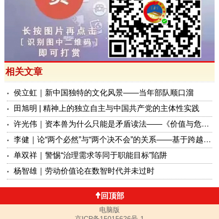
相关文章
侯立虹｜新中国独特的文化风景——当年部队顺口溜
田旭明 | 精神上的独立自主与中国共产党的主体性实践
许光伟｜资本兽为什么只能是矛盾读法——《价值与危机：〈资本论〉体系学探赜》解读之六
李健｜论“两个必然”与“两个决不会”的关系——基于跨越资本主义制度“卡夫丁峡谷”设想的反思
单双祥｜警惕“治理需求等同于职能目标”陷阱
杨智雄｜劳动价值论在数智时代并未过时
回顶部
电脑版
京ICP备15015626号-1