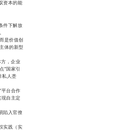
驭资本的能
条件下解放
。
而是价值创
主体的新型
本方，企业
点“国家引
非私人垄
“平台合作
实现自主定
容易陷入官僚
。
权实践（实