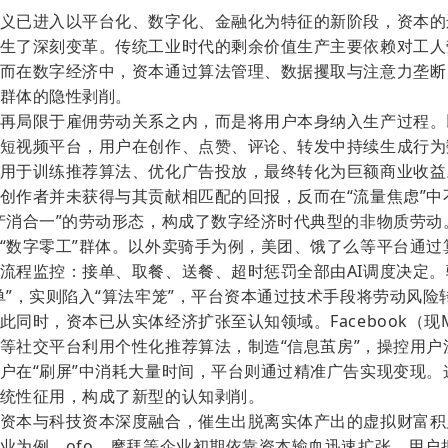
义已进入以平台化、数字化、金融化为特征的新阶段，资本的
生了深刻变革。传统工业时代的剩余价值生产主要依赖对工人
而在数字经济中，资本通过算法管理、数据攫取与注意力垄断
群体的隐性剥削。
再局限于雇佣劳动关系之内，而是将用户本身纳入生产过程。
短视频平台，用户在创作、点赞、评论、转发中持续生成行为
用于训练推荐算法、优化广告投放，最终转化为巨额商业收益
创作者并未获得与其贡献相匹配的回报，反而在
“流量焦虑”
产消合一”的劳动形态，构成了数字经济时代典型的非物质劳动
“数字零工”群体。以外卖骑手为例，美团、饿了么等平台通过
流程监控：接单、取餐、送餐、超时惩罚全部由AI调度决定。
单”，实则陷入“算法牢笼”
，
平台资本通过技术手段将劳动风险
此同时，资本已从实体经济扩张至认知领域。
Facebook（现
等社交平台利用个性化推荐算法，制造
“信息茧房”，操控用
户在“刷屏”中消耗大量时间，平台则通过精准广告实现变现。
统性征用，构成了新型的认知剥削。
资本与科技资本深度融合，催生出脱离实体产出的虚拟财富积
业为例，
ofo、摩拜等企业初期依靠资本输血迅速扩张，用户