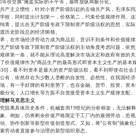
的等价交换”掩盖实际的不平等，最终放纵两极分化。
共产主义惯性，针对小资产阶级刮起的左倾共产风，毛泽东同
学校，同时提出计划第一，价格第二，约束价值规律作用。这
纯青，提出在无产阶级专政下限制资产阶级法权的思想，实际
渡历史阶段总的经济纲领。
界，在市场经济劳动力成为商品后，意识不到条件和价值规律
无产阶级专政下限制资产阶级法权的主动角度考虑问题，依然
规律第一条，就不能从理论高度解决市场决定和政府有效的关
了价值规律作为
“商品生产的最高形式即资本主义生产的基本规
330]，看不到资本是最大的资产阶级法权
，看不到即使在社会
公有，依然存在为少数人垄断的自发性、必然性
。在我国经济
场，有一手好牌的有利形势下，也在金融、货币、投资、资本
极分化，人口增长等方面不自觉接受资本主义生产规律支配。
理解马克思主义
究脱离具体历史条件，机械套用
19世纪的分析框架，无法解
象。例如，仍将剩余价值严格限定于工厂内的雇佣劳动，忽视
动、协作创新等新型价值创造形式。又如，将“公有制”抽象化
索劳动者直接参与治理的新型组织形态。