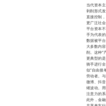
当代资本主
剥削形式发
直接控制，
更广泛社会
平台资本不
手为代表的
数据被平台
大多数内容
削。这种“
更典型的是
骑手进行全
似“自由接
劳动者。与
微博、
抖音
绪波动。用
注意力的系
此外，金融
共享单车行