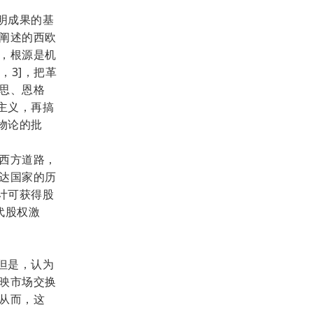
明成果的基
阐述的西欧
，根源是机
，3]，把革
思、恩格
主义，再搞
物论的批
西方道路，
达国家的历
伙计可获得股
代股权激
但是，认为
映市场交换
从而，这