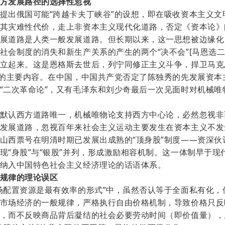
方发展路径的选择性忽视
提出俄国可能
“跨越卡夫丁峡谷”的设想，即在吸收资本主义文
其灾难性代价，走上非资本主义现代化道路，否定《资本论》
展道路是人类一般发展道路。但长期以来，这一思想被边缘化
社会制度的消失和新生产关系的产生的两个“决不会”[马恩选二
立起来。这是恩格斯去世后，列宁同修正主义斗争，捍卫马克
”的主要内容。
在中国，中国共产党否定了陈独秀的先发展资本
“二次革命论”，又有毛泽东和刘少奇最后一次见面时对机械唯
默认西方道路唯一，
机械唯物论支持西方中心论，必然忽视非
发展道路，忽视百年来社会主义运动主要发生在资本主义不发
山西票号在明清时期已发展出成熟的
“顶身股”制度——资深
现“身股”与“银股”并列，形成激励相容机制。这一体制早于现
纳入中国特色社会主义经济理论的话语体系。
规律的理论误区
场配置资源是最有效率的形式”中，虽然否认等于全面私有化，
市场经济的一般规律，严格执行自由价格机制，导致价格只反
，而不反映商品背后凝结的社会必要劳动时间（即价值量），