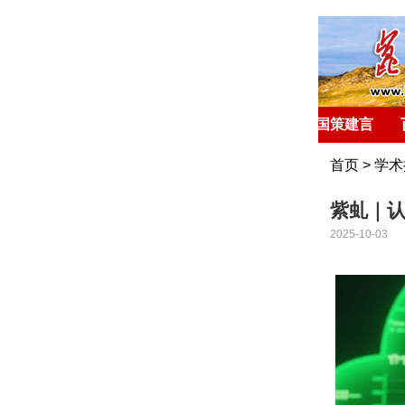
首 页
环球聚焦
国策建言
首页
>
学术
紫虬｜
2025-10-03