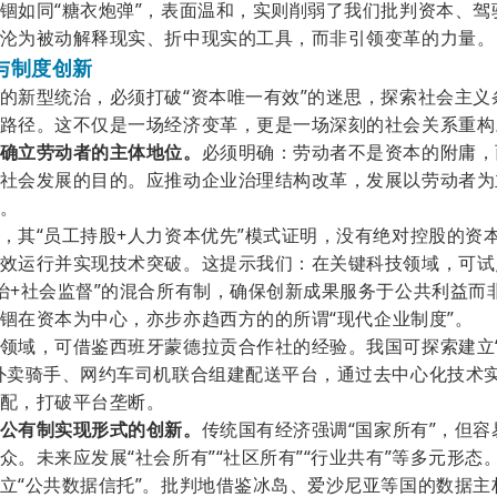
锢如同
“糖衣炮弹”，表面温和，实则削弱了我们批判资本、驾
沦为被动解释现实、折中现实的工具，而非引领变革的力量。
与制度创新
的新型统治，必须打破
“资本唯一有效”的迷思，探索社会主义
路径。这不仅是一场经济变革，更是一场深刻的社会关系重构
确立劳动者的主体地位
。
必须明确：劳动者不是资本的附庸，
社会发展的目的。应推动企业治理结构改革，发展以劳动者为
。
，其
“员工持股+人力资本优先”模式证明，没有绝对控股的资
效运行并实现技术突破。这提示我们：在关键科技领域，可试
治+社会监督”的混合所有制，确保创新成果服务于公共利益而
锢在资本为中心，亦步亦趋西方的的所谓
“现代企业制度”。
领域，可借鉴西班牙蒙德拉贡合作社的经验。我国可探索建立
外卖骑手、网约车司机联合组建配送平台，通过去中心化技术
配，打破平台垄断。
公有制实现形式的创新。
传统国有经济强调
“国家所有”，但
众。未来应发展“社会所有”“社区所有”“行业共有”等多元形态
立
“公共数据信托”。批判地借鉴冰岛、爱沙尼亚等国的数据主