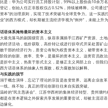
比是：华为公司实行员工持股计划，
99%以上股份由10余万
登记，创始人任正非股权仅占0.52%，持续被稀释。公司通过
资本”的治理原则，实现了技术突破与全球竞争力。这一实践打
业”的西方模式，却长期被主流经济学视为“例外”，未能上升
话语体系掩饰最坏的资本主义
大最先落马的副国级官员，纵容亲属插手江西矿产资源、土地
的经济活动，低价获取，高价转让或进行掠夺式开采处置矿山
败干部
的
经济行为
，
质变公有制为权贵资本主义，裙带资本主
阶段的创新、效率、竞争，是最坏的资本主义
。
这类官员政治
是折中主义，热衷于形式主义，是修正主义局部上台
，
但我们
西方话语体系的抽象人性腐败，权力腐败加以解释。
与实践的脱节
溺于概念演绎，忘记了理论的宗旨是改变世界。远离企业改革
一线。殊不知，真正的理论创新往往来自实践突破。
温岭的
“民主恳谈会”、江苏华西村的集体经济转型、贵州塘约
都是在资本逻辑之外探索共享发展的重要尝试，却被主流话语
边缘化。