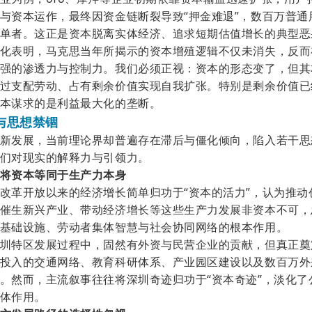
与资本运作，最终因资金链断裂导致“押金难退”，数百万普通
单者。这正是资本脱离实体经济、追求短期估值增长的典型恶
化表明，马克思当年所揭示的资本增殖逻辑不仅未消失，反而
强的渗透力与控制力。我们必须正视：资本的形态变了，但其
过支配劳动、占有剩余价值实现自我扩张。
特别是剩余价值已
本谋求的是利益最大化的垄断。
与思想禁锢
新发展，当前理论界却普遍存在滞后与僵化倾向，陷入若干思
们对现实的解释力与引领力。
将资本等同于生产力本身
改革开放以来的经济增长简单归功于
“资本的活力”，认为推
催生新兴产业、带动经济增长等这些生产力发展非资本不可，
基础设施、劳动者集体智慧与社会协同网络的根本作用。
圳特区发展过程中，固然有外资与民营企业的贡献，但真正奠
投入的交通网络、教育科研体系、产业园区建设以及数百万外
。然而，主流叙事往往将深圳奇迹归功于“资本奇迹”，淡化了
体作用。