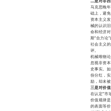
二是
对非西
马克思晚年
础上，避免
资本主义发
械的认识旧
命和经济对
斯“合力论
社会主义的
评。
机械唯物论
忽视非资本
史事实。如
份分红，实
励，却未被
三是对价值
在认定
“市
价值规律是
的表面等价