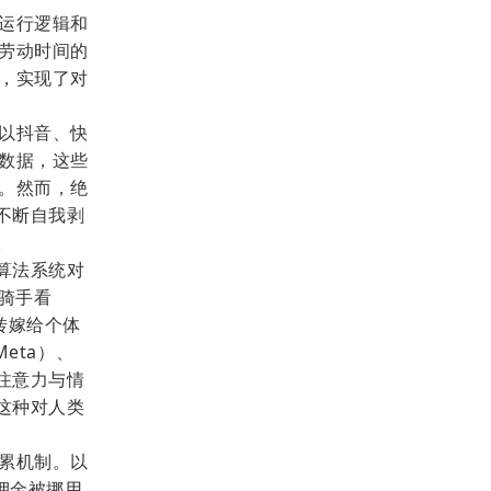
运行逻辑和
劳动时间的
，实现了对
以抖音、快
数据，这些
。然而，绝
中不断自我剥
。
算法系统对
骑手看
转嫁给个体
Meta）、
户注意力与情
这种对人类
累机制。以
押金被挪用