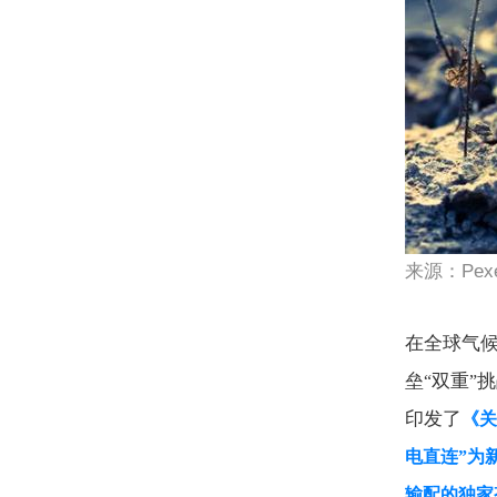
来源：
Pex
在全球气
垒
双重
挑
“
”
印发了
《关
电直连
”
为
输配的独家