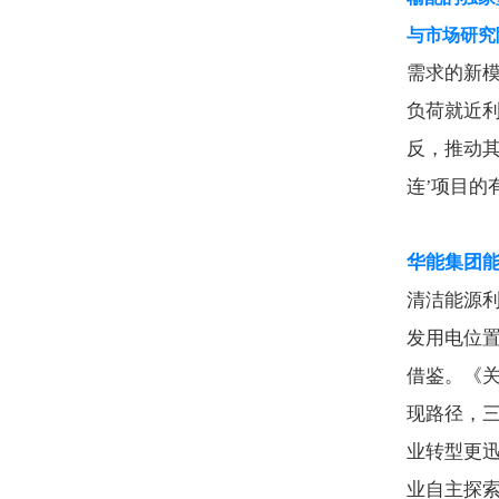
与市场研究
需求的新
负荷就近
反，推动
连
项目的
’
华能集团
清洁能源
发用电位
借鉴。《
现路径，
业转型更
业自主探