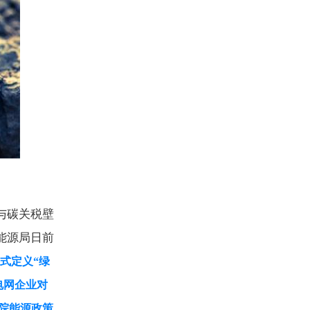
与碳关税壁
能源局日前
式定义
“
绿
电网企业对
院能源政策