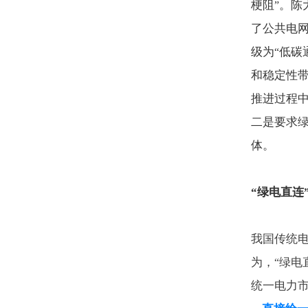
梗阻
。陈
”
了公共电
级为
低碳
“
和稳定性
推进过程
二是要求
体。
“
绿电直连
我国传统
为，
绿电
“
统一电力