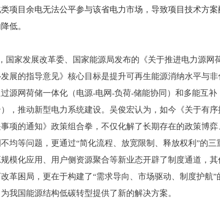
此类项目余电无法公平参与该省电力市场，导致项目技术方案
的降低。
，国家发展改革委、国家能源局发布的《关于推进电力源网
补发展的指导意见》核心目标是提升可再生能源消纳水平与非
通过源网荷储一体化（电源
电网
负荷
储能协同）和多能互补
-
-
-
合），推动新型电力系统建设。吴俊宏认为，如今《关于有序
关事项的通知》政策组合拳，不仅化解了长期存在的政策博弈
利不均等问题，更通过
简化流程、放宽限制、释放权利
的三
“
”
源规模化应用、用户侧资源聚合等新业态开辟了制度通道，其
下改革困局，更在于构建了
需求导向、市场驱动、制度护航
“
”
，为我国能源结构低碳转型提供了新的解决方案。