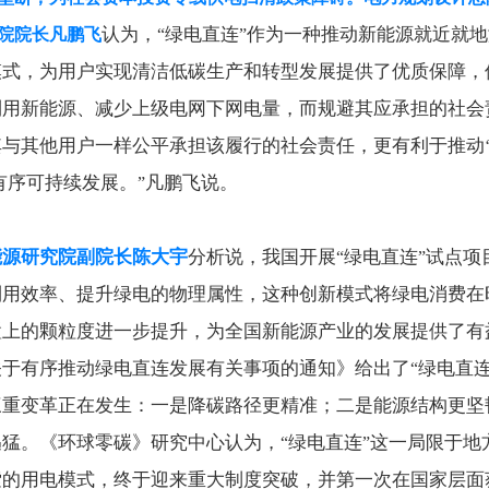
认为，
绿电直连
作为一种推动新能源就近就地
院院长凡鹏飞
“
”
模式，为用户实现清洁低碳生产和转型发展提供了优质保障，
利用新能源、减少上级电网下网电量，而规避其应承担的社会
其与其他用户一样公平承担该履行的社会责任，更有利于推动
有序可持续发展。
凡鹏飞说。
”
能源研究院副院长陈大宇
分析说，我国开展
绿电直连
试点项
“
”
利用效率、提升绿电的物理属性，这种创新模式将绿电消费在
置上的颗粒度进一步提升，为全国新能源产业的发展提供了有
关于有序推动绿电直连发展有关事项的通知》给出了
绿电直
“
三重变革正在发生：一是降碳路径更精准；二是能源结构更坚
迅猛。《环球零碳》研究中心认为，
绿电直连
这一局限于地
“
”
索的用电模式，终于迎来重大制度突破，并第一次在国家层面