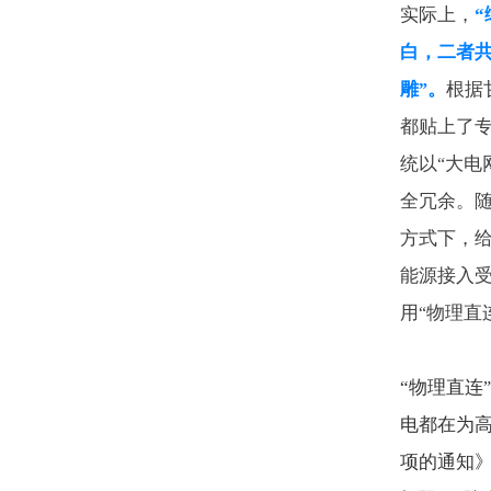
实际上，
“
白，二者
雕
。
根据
”
都贴上了
统以
大电
“
全冗余。
方式下，
能源接入
用
物理直
“
“
物理直连
”
电都在为
项的通知