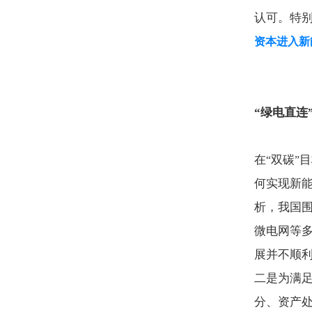
认可。特
资本进入新
“
绿电直连
在
双碳
目
“
”
何实现新
析，我国
微电网等
展并不顺
二是为满
分、资产