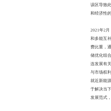
误区导致
和经济性
2021
年
月
2
和多能互
费比重，
储优化组
连发展有
与市场权
就近新能
于解决当
发展范式