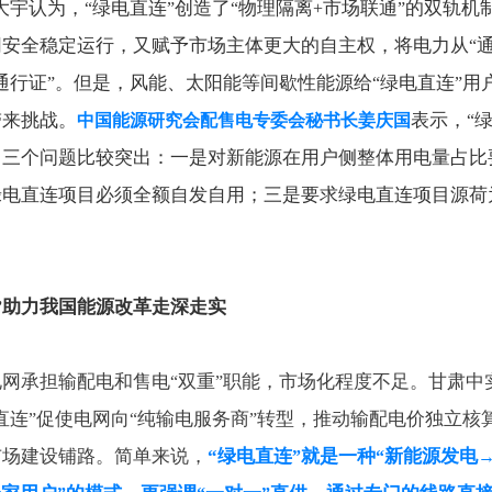
大宇认为，
绿电直连
创造了
物理隔离
市场联通
的双轨机
“
”
“
+
”
网安全稳定运行，又赋予市场主体更大的自主权，将电力从
“
通行证
。但是，风能、太阳能等间歇性能源给
绿电直连
用
”
“
”
带来挑战。
表示，
中国能源研究会配售电专委会秘书长姜庆国
“
中三个问题比较突出：一是对新能源在用户侧整体用电量占比
绿电直连项目必须全额自发自用；三是要求绿电直连项目源荷
助力我国能源改革走深走实
”
电网承担输配电和售电
双重
职能，市场化程度不足。甘肃中
“
”
直连
促使电网向
纯输电服务商
转型，推动输配电价独立核
”
“
”
市场建设铺路。简单来说，
“
绿电直连
就是一种
新能源发电
”
“