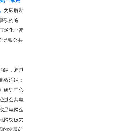
接给一家用
。
为破解新
事项的通
市场化平衡
车
导致公共
”
消纳，通过
高效消纳；
》研究中心
经过公共电
战是电网企
电网突破力
阔的发展前