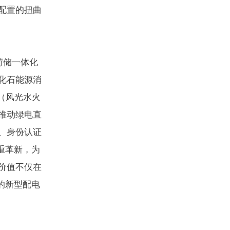
配置的扭曲
荷储一体化
化石能源消
（风光水火
推动绿电直
、身份认证
重革新，为
价值不仅在
的新型配电