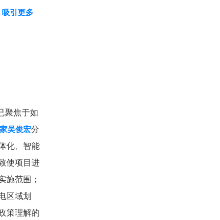
，吸引更多
已聚焦于如
分
家吴俊宏
体化、智能
致使项目进
实施范围；
电区域划
政策理解的