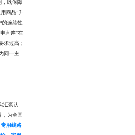
制，既保障
通用商品
升
”
户的连续性
绿电直连
在
”
要求过高；
为同一主
实汇聚认
算，为全国
专用线路
→