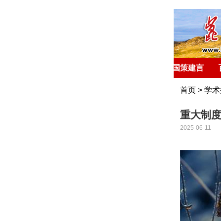
首 页
环球聚焦
国策建言
首页
>
学术
重大制
2025-06-11