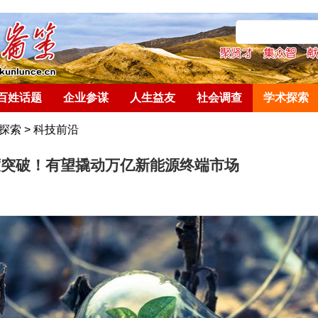
百姓话题
企业参谋
人生益友
社会调查
学术探索
探索
>
科技前沿
度突破！有望撬动万亿新能源终端市场