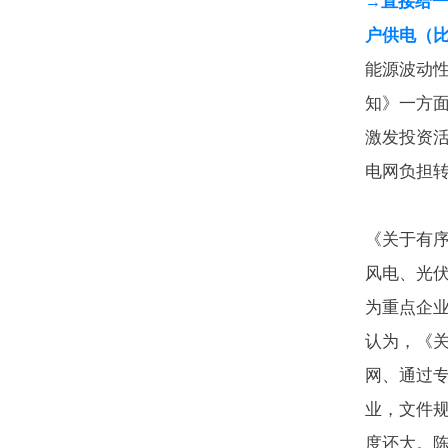
直接给
→
户供电（
能源波动
知》一方
激发投资
电网负担
《关于有
风电、光
为重点企
认为，《
网、通过
业，文件
度还大。