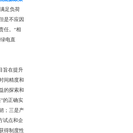
满足负荷
但是不应因
责任。
相
“
绿电直
‘
目旨在提升
时间精度和
益的探索和
连
的正确实
”
韧；三是产
方试点和企
获得制度性