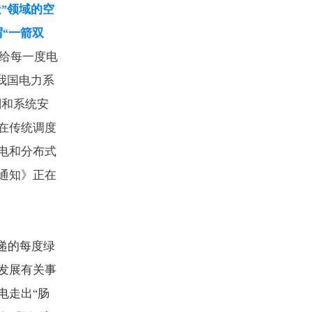
造
领域的空
”
谓
一箭双
“
给每一度电
我国电力系
划和系统安
在传统调度
电和分布式
通知》正在
递的每度绿
发展有关事
电走出
肠
“