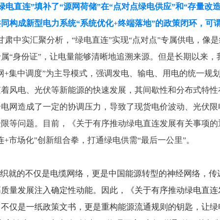
绿电直连
填补了
源网荷储
在
点对点绿电供应
和
存量改
”
“
”
“
”
“
共同构成新型电力系统
系统优化
终端落地
的政策闭环，可
“
+
”
甘肃中实汇聚分析，
绿电直连
实现
点对点
专属供电，像是
“
”
“
”
专属
身份证
，让电量能够清晰地追溯来源。但是长期以来，
“
”
网
集中调度
为主导模式，强调发电、输电、用电的统一规
+
”
随着风电、光伏等新能源的快速发展，其间歇性和分布式特性
给电网造成了一定的协调压力，导致了现货电价波动、光伏限
受限等问题。目前，《关于有序推动绿电直连发展有关事项的
连
市场化
创新组合拳，打通绿电供需
最后一公里
。
+
”
“
”
织就的不仅是电缆网络，更是中国能源转型的神经网络，传
高质量发展注入确定性动能。因此，《关于有序推动绿电直连
》不仅是一纸政策文书，更是重构能源流通规则的钥匙，让绿