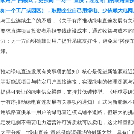
一家用户
的模式，更强调
一对一
直供，通过专门的线路直
”
“
”
比如一个工厂或园区），鼓励企业自己用绿电、少依赖大电网
性与工业连续生产的矛盾，《关于有序推动绿电直连发展有关
面要求直连项目投资者承担专线建设成本，通过收益与成本的
活力；另一方面明确鼓励用户提升系统友好性，避免因
搭便
“
转嫁。
序推动绿电直连发展有关事项的通知》核心是促进新能源就近
伏等新能源项目与特定用户直接连接，实现绿电的物理溯源与
业提供可验证的绿电供应渠道，支持其低碳转型。《环球零碳
关于有序推动绿电直连发展有关事项的通知》正式为新能源不
专用线路直供单一用户的绿电直连模式铺平道路，但最大的挑
规定发电侧不需要电力运营许可资质就可以卖电，这比增量配
陈大宇分析，
绿电直连
虽然是能源领域的创新之举，具有广
“
”