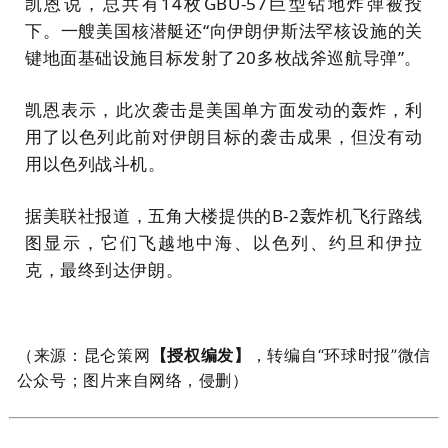
凯恩说，总共有14枚GBU-57巨型钻地炸弹被投
下。一艘美国核潜艇还“向伊朗伊斯法罕核设施的关
键地面基础设施目标发射了20多枚战斧巡航导弹”。
凯恩表示，此次袭击是美国单方面发动的轰炸，利
用了以色列此前对伊朗目标的袭击成果，但没有动
用以色列战斗机。
据美联社报道，五角大楼提供的B-2轰炸机飞行路线
图显示，它们飞越地中海、以色列、约旦和伊拉
克，最终到达伊朗。
（
来源：昆仑策网
【授权编发】
，转编自“环球时报
”微信
公众号；图片来自网络，侵删）