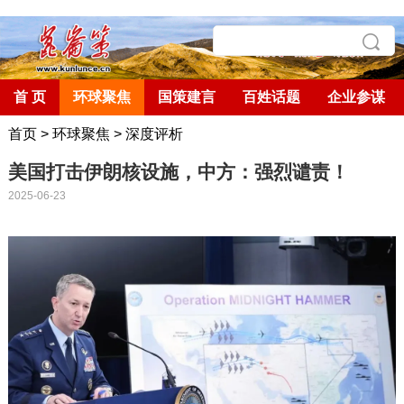
首 页
环球聚焦
国策建言
百姓话题
企业参谋
首页
>
环球聚焦
>
深度评析
美国打击伊朗核设施，中方：强烈谴责！
2025-06-23