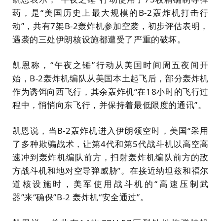
药，是“美国历史上最大规模的B-2轰炸机打击行
动”，共有7架B-2轰炸机参加空袭，初步评估表明，
遇袭的三处伊朗核设施都遭受了严重的破坏。
凯恩称，“午夜之锤”行动从美国时间周五夜间开
始，B-2轰炸机编队从美国本土起飞后，部分轰炸机
作为诱饵向西飞行，其余轰炸机“在18小时的飞行过
程中，悄悄向东飞行，并保持着最低限度的通讯”。
凯恩说，当B-2轰炸机进入伊朗领空时，美国“采用
了多种欺骗战术，让第4代和第5代战斗机以高空高
速冲到轰炸机编队前方，扫射轰炸机编队前方的敌
方战斗机和地对空导弹威胁”。在接近纳坦兹和福尔
道核设施时，美军使用战斗机的“高速压制武
器”来“确保”B-2 轰炸机“安全通过”。