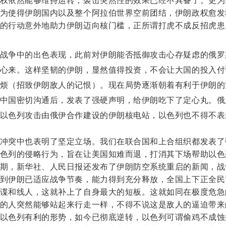
权依然能够维持运转，袭击突然性的效果已经不具备了。更为
为使得伊朗国内以及整个阿拉伯世界空前团结，伊朗政权愈发
的行动意外地助力伊朗迈向核门槛，正所谓打虎不成反招虎患
战争中的出色表现，此前对伊朗能否抵御攻击心存疑虑的俄罗
心来。这样坚韧的伊朗，显然值得投资，不会让大国的投入付
烦（招致伊朗敌人的记恨）。现在局势逐渐朝着有利于伊朗的
中国密切沟通后，发表了强硬声明，给伊朗吃下了定心丸。俄
以色列攻击由俄伊合作建设的伊朗核电站，以色列也不得不表
冲突中也表明了坚定立场。我们在联合国和上合组织都发表了
色列的侵略行为，旨在让美国知难而退，打消其下场帮助以色
期，新华社、人民日报还发布了伊朗防空系统重启的新闻，战
到伊朗已适应战争节奏，能力得到充分释放，全国上下正全民
谍和线人，这就补上了自身最大的短板。这就如同在极度危急
的人突然能够站起来行走一样，不得不说这是敌人的逼迫带来
以色列有利的形势，如今已彻底逆转，以色列可谓偷鸡不成蚀