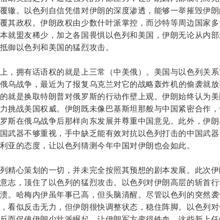
覆辙。以色列自信凭借对伊朗的深度渗透，能够一举摧毁伊朗
覆其政权。伊朗政权由少数
什叶派
掌控，而沙特等周边国家多
本就盟友稀少，加之各国畏惧以色列和美国，伊朗无论从内部
抵御以色列和美国的猛烈攻击。
上，拥有话语权的就是上三常（中美俄）。美国与以色列关系
俄乌战争，最近为了报复乌克兰对它的
战略轰炸机
的偷袭就放
的就是换取特朗普对俄罗斯的行动作壁上观。伊朗始终认为美
力挑战美国权威。伊朗既未像巴基斯坦那般与中国紧密合作，
罗斯在俄乌战争后那样向东发展并尊重中国意见。此外，伊朗
国武器不够重视，手中缺乏能有效对抗以色列打击的中国武器
利亚的态度，让以色列猜测今年中国对伊朗也会如此。
列精心策划的一切，并未完全按照其预想的剧本发展。此次伊
意志，顶住了以色列的猛烈攻击。以色列对伊朗高层的斩首行
溃。哈梅内伊虽年事已高，但头脑清醒。尽管以色列的突然袭
，看似反击无力，但伊朗很快调整状态，稳住阵脚。以色列对
反而促使伊朗少壮派崛起，让伊朗军方变得铁血。这些新上任