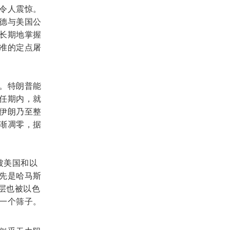
令人震惊。
德与美国公
长期地掌握
准的定点屠
。特朗普能
任期内，就
伊朗乃至整
渐凋零，据
被美国和以
先是哈马斯
层也被以色
一个筛子。