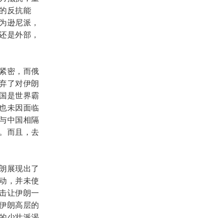
的反抗能
为逊尼派，
还是外部，
紧密，而俄
弃了对伊朗
国是世界霸
也未因面临
与中国相隔
。而且，去
朗展现出了
动，并未使
击让伊朗一
伊朗高层的
的少壮派渴