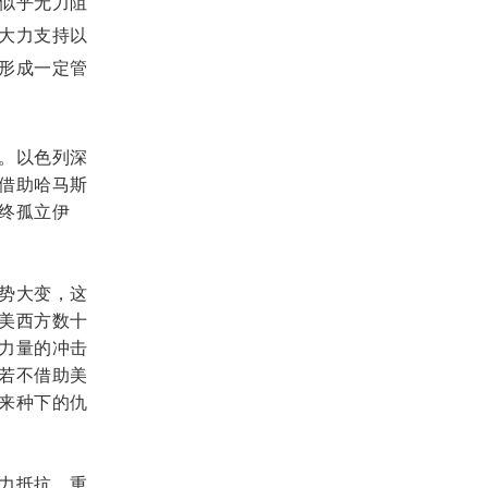
似乎无力阻
大力支持以
形成一定管
。以色列深
借助哈马斯
终孤立伊
势大变，这
美西方数十
力量的冲击
若不借助美
来种下的仇
力抵抗，重