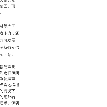
关键的是，
稳固。而
。
斯等大国，
诸东流，还
方向发展，
罗斯特别强
示同意。
强硬声明，
列攻打伊朗
争发展至
皆兵地搜捕
的情况下，
的意外转
把米。伊朗