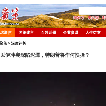
环球聚焦
国策建言
百姓话题
企业参谋
人生益友
聚焦
>
深度评析
｜以伊冲突深陷泥潭，特朗普将作何抉择？