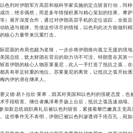
以色列对伊朗军方高层和核科学家实施的定点斩首行动，同样
成功，绝非偶然，而是多年情报积累与精心策划的结果。摩萨
等）展开深度合作，通过对伊朗高层手机的定位追踪，全面且
动轨迹与规律。凭借这些详尽的情报，以色列此次方能做到精
的核心力量带来沉重打击。
际层面的布局也颇为老辣，一步步将伊朗推向孤立无援的境地
美国总统，犹太财团在背后的助力功不可没。特朗普在其第一
斩首伊朗的核心人物苏莱曼尼，此人一手打造了抵抗之弧，在
都具有举足轻重的地位。苏莱曼尼的离世，让抵抗之弧开始逐
梅内伊的潜在继承人。
赛义德·易卜拉欣·莱希，因其对美国和以色列的强硬态度，也
术手段暗害。继任者佩泽希齐扬上台后，抵抗之弧迅速崩塌。
在参加新总统就职典礼后被以色列斩首，紧接着黎巴嫩真主党高
。这些事件无不表明，伊朗已被以色列渗透得千疮百孔，宛如