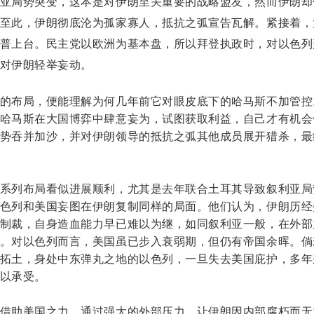
亚局势突变，这本是对伊朗至关重要的战略盟友，然而伊朗却
至此，伊朗彻底沦为孤家寡人，抵抗之弧宣告瓦解。紧接着，
普上台。民主党以欧洲为基本盘，所以拜登执政时，对以色列
对伊朗轻举妄动。
的布局，便能理解为何几年前它对眼皮底下的哈马斯不加管控
哈马斯在大国博弈中肆意妄为，试图获取利益，自己才有机会
势吞并加沙，并对伊朗领导的抵抗之弧其他成员展开猎杀，最
系列布局看似进展顺利，尤其是去年联合土耳其导致叙利亚局
色列和美国妄图在伊朗复制同样的局面。他们认为，伊朗历经
制裁，自身造血能力早已难以为继，如同叙利亚一般，在外部
。对以色列而言，美国虽已步入衰弱期，但仍有帝国余晖。倘
拓土，身处中东弹丸之地的以色列，一旦失去美国庇护，多年
以承受。
借助美国之力，通过强大的外部压力，让伊朗因内部腐朽而无