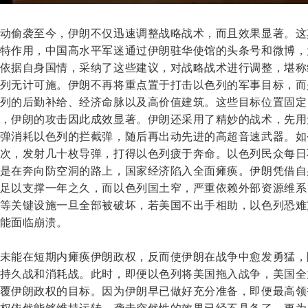
动偷袭至今，伊朗不仅迅速调整战略战术，而且效果显著。这
特作用，中国高水平军迷通过伊朗驻华使馆的头条号和微博，
依据自身国情，采纳了这些建议，对战略战术进行调整，堪称
列无计可施。伊朗不再将重点置于打击以色列的军事目标，而
列的后勤补给、经济命脉以及高价值建筑。这些目标位置固定
，伊朗的攻击因此成效显著。伊朗还采用了精妙的战术，先用
弹消耗以色列的拦截弹，随后再出动先进的高超音速武器。如
次，发射几十枚导弹，打得以色列疲于奔命。以色列民众每日
是在奔向防空洞的路上，国家经济陷入全面瘫痪。伊朗凭借自
足以支撑一年之久，而以色列国土窄，严重依赖外部资源维系
等关键设施一旦全部被破坏，若美国不出手相助，以色列恐难
能面临崩溃。
未能在短期内瘫痪伊朗政权，反而使伊朗在战争中愈发勇猛，
持久战和消耗战。此时，即便以色列将美国拖入战争，美国全
覆伊朗政权的目标。因为伊朗早已做好充分准备，即便最高领