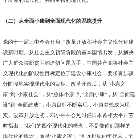
个群体的现代化、共同富裕的现代化。
（二）从全面小康到全面现代化的系统提升
党的十一届三中全会开启了改革开放和社会主义现代化建
设新时期。从社会主义初级阶段的基本国情出发，从解决
广大群众摆脱贫困的迫切问题入手，中国共产党将社会主
义现代化的阶段性目标定位于建设小康社会，要求有步骤
分阶段地实现现代化的目标。改革开放后，从
小康之
“
家
到
小康社会
，从
总体小康
到
全面小康
，从
全面建
”
“
”
“
”
“
”
“
设
到
全面建成
，小康目标不断实现，小康梦想成为现
”
“
”
实。改革开放之初，邓小平在会见时任日本首相大平正芳
时指出：
我们的四个现代化的概念，不是像你们那样的
“
现代化的概念，而是
小康之家
。
到
世纪
年代末，全
‘
’
”
20
80