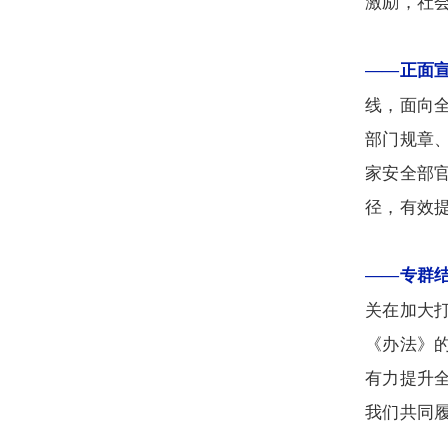
激励，社
——正面
线，面向
部门规章
家安全部
径，有效
——专群
关在加大
《办法》
有力提升
我们共同