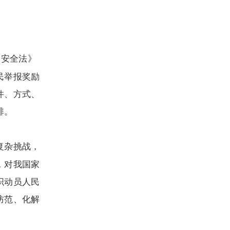
家安全法》
民举报奖励
件、方式、
排。
复杂挑战，
，对我国家
织动员人民
防范、化解