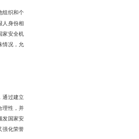
他组织和个
报人身份相
国家安全机
殊情况，允
，通过建立
合理性，并
颁发国家安
又强化荣誉