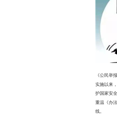
《公民举
实施以来
护国家安
重温《办
线。