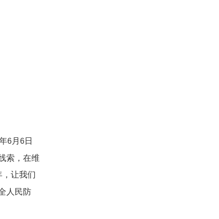
年
月
日
6
6
线索，在维
年，让我们
全人民防