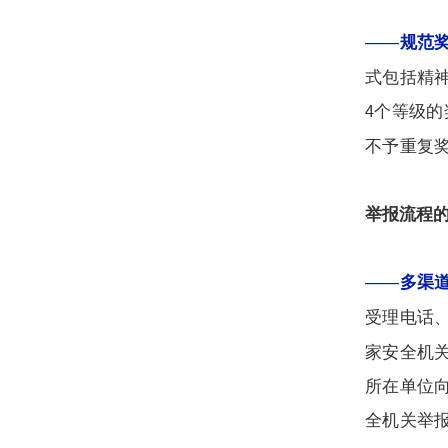
——规范
式包括精
个等级的
4
不予重复
举报流程
——多渠
受理电话
家安全机
所在单位
全机关举