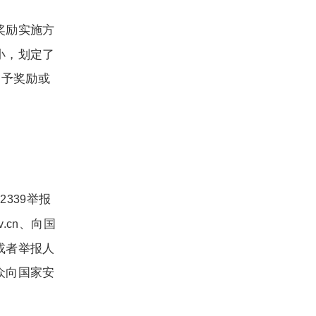
奖励实施方
小，划定了
不予奖励或
举报
12339
、向国
v.cn
或者举报人
众向国家安