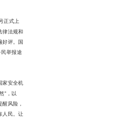
号正式上
法律法规和
遍好评。国
公民举报途
国家安全机
然”，以
提醒风险，
靠人民。让