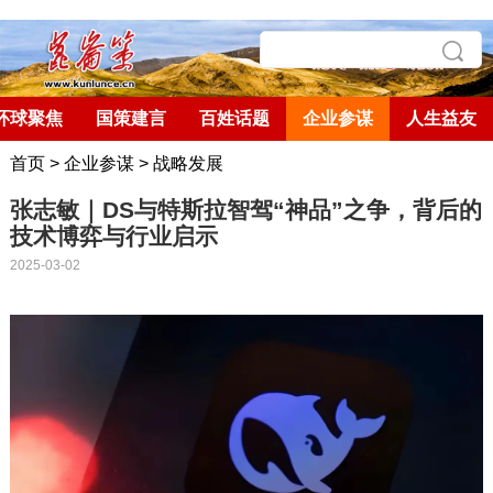
环球聚焦
国策建言
百姓话题
企业参谋
人生益友
首页
>
企业参谋
>
战略发展
张志敏｜DS与特斯拉智驾“神品”之争，背后的
技术博弈与行业启示
2025-03-02