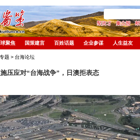
环球聚焦
国策建言
百姓话题
企业参谋
人生益友
专题
>
台海论坛
施压应对“台海战争”，日澳拒表态