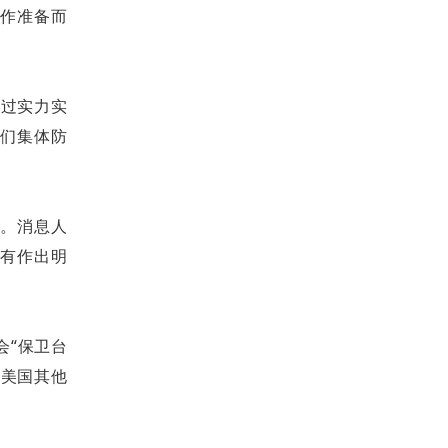
争作准备而
通过实力实
我们集体防
求。消息人
没有作出明
会“保卫台
和美国其他