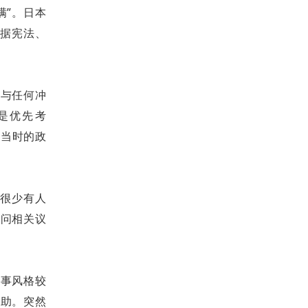
满”。
日本
根据宪法、
参与任何冲
是优先考
由当时的政
“很少有人
访问相关议
行事风格较
援助。突然