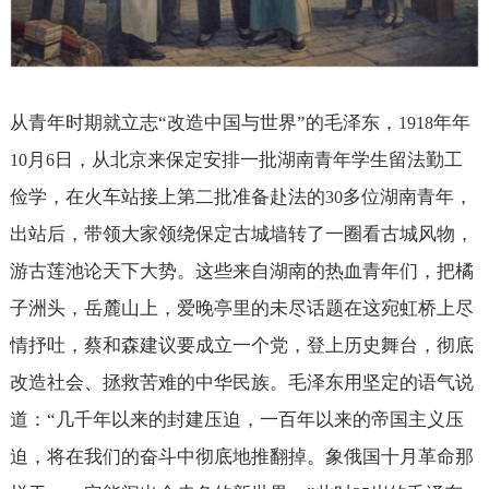
从青年时期就立志“改造中国与世界”的毛泽东，
年年
1918
月
日，从北京来保定安排一批湖南青年学生留法勤工
10
6
俭学，在火车站接上第二批准备赴法的
多位湖南青年，
30
出站后，带领大家领绕保定古城墙转了一圈看古城风物，
游古莲池论天下大势。这些来自湖南的热血青年们，把橘
子洲头，岳麓山上，爱晚亭里的未尽话题在这宛虹桥上尽
情抒吐，蔡和森建议要成立一个党，登上历史舞台，彻底
改造社会、拯救苦难的中华民族。毛泽东用坚定的语气说
道：“几千年以来的封建压迫，一百年以来的帝国主义压
迫，将在我们的奋斗中彻底地推翻掉。象俄国十月革命那