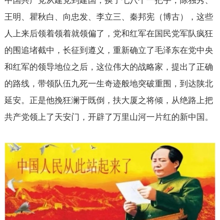
中国共产党从建党到建国，换了七八个一把手，陈独秀、
王明、瞿秋白、向忠发、李立三、秦邦宪（博古），这些
人上来后领着领着就领偏了，党和红军在国民党军队疯狂
的围追堵截中，长征到遵义，重新确立了毛泽东在党中央
和红军的领导地位之后，这位伟大的战略家，提出了正确
的路线，带领队伍九死一生奇迹般地突破重围，到达陕北
延安。正是他挽狂澜于既倒，扶大厦之将倾，从绝路上把
共产党领上了天安门，开辟了万里山河一片红的新中国。