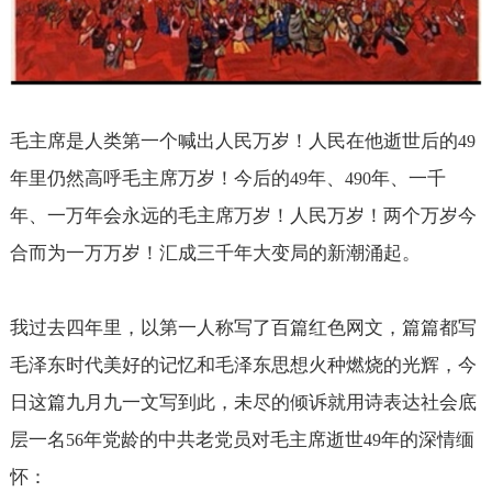
毛主席是人类第一个喊出人民万岁！人民在他逝世后的
49
年里仍然高呼毛主席万岁！今后的
年、
年、一千
49
490
年、一万年会永远的毛主席万岁！人民万岁！两个万岁今
合而为一万万岁！汇成三千年大变局的新潮涌起。
我过去四年里，以第一人称写了百篇红色网文，篇篇都写
毛泽东时代美好的记忆和毛泽东思想火种燃烧的光辉，今
日这篇九月九一文写到此，未尽的倾诉就用诗表达社会底
层一名
年党龄的
中共老党员对毛主席逝世
年的深情缅
56
49
怀：