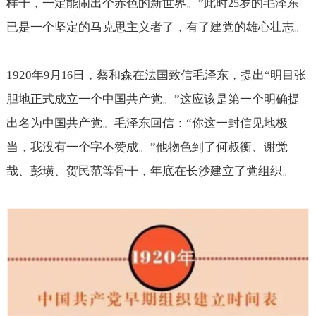
样干，一定能闹出个赤色的新世界。”此时
岁的毛泽东
25
已是一个坚定的马克思主义者了，有了建党的雄心壮志。
1920
年
月
日，蔡和森在法国致信毛泽东，提出“明目张
9
16
胆地正式成立一个中国共产党。”这应该是第一个明确提
出名为中国共产党。毛泽东回信：“你这一封信见地极
当，我没有一个字不赞成。”他物色到了何叔衡、谢觉
哉、彭璜、贺民范等骨干，年底在长沙建立了党组织。