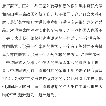
就屏蔽了。国外一些国家的政要和团体瞻仰毛主席纪念堂
和韶山毛主席故居的新闻官方从不报导，这让群众大惑不
解，最近某学校开学通知中竟把《毛泽东选集》列为违禁
品。对毛主席的种种淡化甚至污蔑，连一些外国人也看不
下去，这让我们想起郁达夫说过的一句话，“一个没有英
雄的民族，那是一个悲哀的民族，一个有了英雄而不去敬
重英雄的民族，那是一个无药可救的民族
”毛主席何
……
止中华民族大英雄，他伟大的灵魂太阳般的影响着全世
界，中华民族拥有毛泽东何其的荣耀！那些丧了良心背叛
祖宗，为资本主义当走狗做奴才的，如此对待毛主席，他
们如同狂犬吠日，而毛泽东思想的红太阳在中国和世界人
民心中却越升越高，越升越亮。