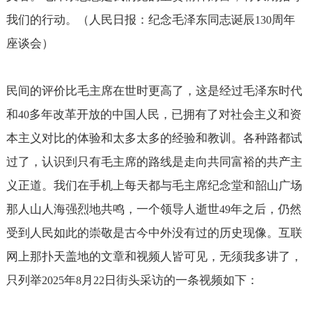
我们的行动。（人民日报：纪念毛泽东同志诞辰
周年
130
座谈会）
民间的评价比毛主席在世时更高了，这是经过毛泽东时代
和
多年改革开放的中国人民，已拥有了对社会主义和资
40
本主义对比的体验和太多太多的经验和教训。各种路都试
过了，认识到只有毛主席的路线是走向共同富裕的共产主
义正道。我们在手机上每天都与毛主席纪念堂和韶山广场
那人山人海强烈地共鸣，一个领导人逝世
年之后，仍然
49
受到人民如此的崇敬是古今中外没有过的历史现像。互联
网上那扑天盖地的文章和视频人皆可见，无须我多讲了，
只列举
年
月
日街头采访的一条视频如下：
2025
8
22