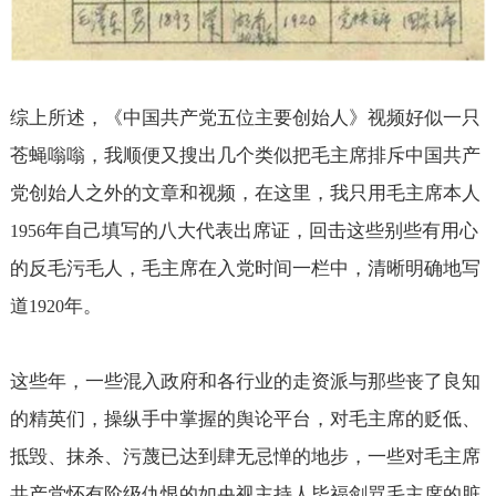
综上所述，《中国共产党五位主要创始人》视频好似一只
苍蝇嗡嗡，我顺便又搜出几个类似把毛主席排斥中国共产
党创始人之外的文章和视频，在这里，我只用毛主席本人
年自己填写的八大代表出席证，回击这些别些有用心
1956
的反毛污毛人，毛主席在入党时间一栏中，清晰明确地写
道
年。
1920
这些年，一些混入政府和各行业的走资派与那些丧了良知
的精英们，操纵手中掌握的舆论平台，对毛主席的贬低、
抵毁、抹杀、污蔑已达到肆无忌惮的地步，一些对毛主席
共产党怀有阶级仇恨的如央视主持人毕福剑骂毛主席的脏