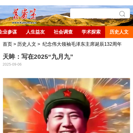
企业参谋
人生益友
社会调查
学术探索
历史人文
首页
>
历史人文
>
纪念伟大领袖毛泽东主席诞辰132周年
天眸：写在2025“九月九”
2025-09-06