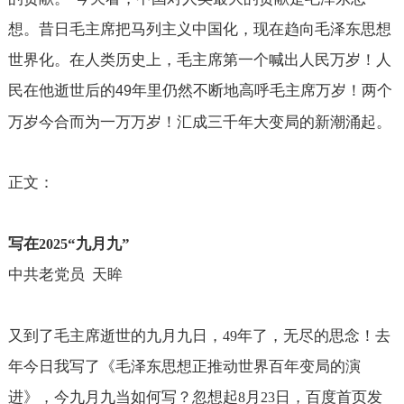
想。昔日毛主席把马列主义中国化，现在趋向毛泽东思想
世界化。在人类历史上，毛主席第一个喊出人民万岁！人
民在他逝世后的
年里仍然不断地高呼毛主席万岁！两个
49
万岁今合而为一万万岁！汇成三千年大变局的新潮涌起。
正文：
写在
“九月九”
2025
中共老党员
天眸
又到了毛主席逝世的九月九日，
年了，无尽的思念！去
49
年今日我写了《毛泽东思想正推动世界百年变局的演
进》，今九月九当如何写？忽想起
月
日，百度首页发
8
23