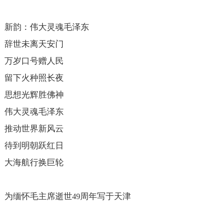
新韵：伟大灵魂毛泽东
辞世未离天安门
万岁口号赠人民
留下火种照长夜
思想光辉胜佛神
伟大灵魂毛泽东
推动世界新风云
待到明朝跃红日
大海航行换巨轮
为缅怀毛主席逝世
周年写于天津
49