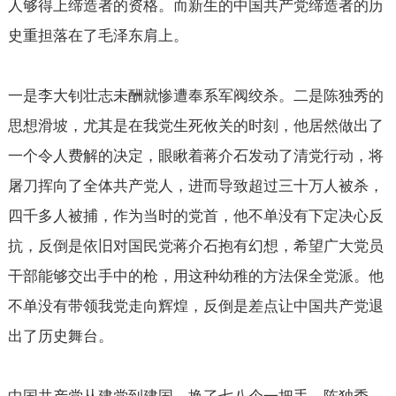
人够得上缔造者的资格。而新生的中国共产党缔造者的历
史重担落在了毛泽东肩上。
一是李大钊壮志未酬就惨遭奉系军阀绞杀。二是陈独秀的
思想滑坡，尤其是在我党生死攸关的时刻，他居然做出了
一个令人费解的决定，眼瞅着蒋介石发动了清党行动，将
屠刀挥向了全体共产党人，进而导致超过三十万人被杀，
四千多人被捕，作为当时的党首，他不单没有下定决心反
抗，反倒是依旧对国民党蒋介石抱有幻想，希望广大党员
干部能够交出手中的枪，用这种幼稚的方法保全党派。他
不单没有带领我党走向辉煌，反倒是差点让中国共产党退
出了历史舞台。