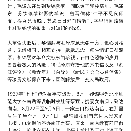
时，毛泽东还曾到黎锦熙家一同吃饺子迎接新年。毛泽
东十分钦佩黎锦熙的学识，曾写信称“生平不见良师
友，得吾兄恨晚，甚愿日日趋前请教”，字里行间流露
出对黎锦熙的敬重与对知识的渴求。
大革命失败后，黎锦熙与毛泽东虽天各一方，但心灵相
通，见解相同，相互支持，默默思念，师生情谊日益深
厚。黎锦熙对革命文献极为珍视，在白色恐怖的岁月，
曾冒着极大的风险，将毛泽东寄给他的六书信以及《湘
江评论》《新青年》《向导》《新民学会会员通信集》
等珍贵文献保存下来，直到解放后上交人民政府。
1937年“七七”卢沟桥事变爆发。8月，黎锦熙为北平师
范大学在南岳筹设临时校址等事宜，携妻女南归，到达
湖南。8月22日至9月5日，一家三口抵达南岳，在那里
居住了半个月。9月1日，黎锦熙收到南京同人发来的
电报，电文嘱他停办南迁之事。原来，南京教育部已做
出决定，将北京师范大学、北平大学以及天津北洋工学