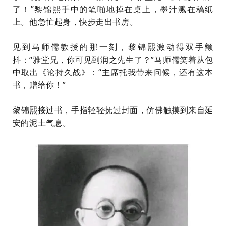
了！”黎锦熙手中的笔啪地掉在桌上，墨汁溅在稿纸
上。他急忙起身，快步走出书房。
见到马师儒教授的那一刻，黎锦熙激动得双手颤
抖：“雅堂兄，你可见到润之先生了？”马师儒笑着从包
中取出《论持久战》：“主席托我带来问候，还有这本
书，赠给你！”
黎锦熙接过书，手指轻轻抚过封面，仿佛触摸到来自延
安的泥土气息。