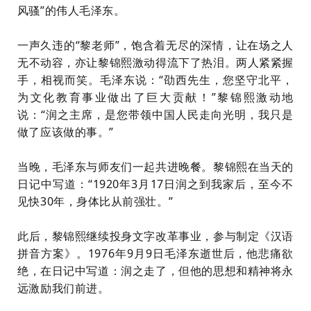
风骚”的伟人毛泽东。
一声久违的“黎老师”，饱含着无尽的深情，让在场之人
无不动容，亦让黎锦熙激动得流下了热泪。两人紧紧握
手，相视而笑。毛泽东说：“劭西先生，您坚守北平，
为文化教育事业做出了巨大贡献！”黎锦熙激动地
说：“润之主席，是您带领中国人民走向光明，我只是
做了应该做的事。”
当晚，毛泽东与师友们一起共进晚餐。黎锦熙在当天的
日记中写道：“1920年3月17日润之到我家后，至今不
见快30年，身体比从前强壮。”
此后，黎锦熙继续投身文字改革事业，参与制定《汉语
拼音方案》。1976年9月9日毛泽东逝世后，他悲痛欲
绝，在日记中写道：润之走了，但他的思想和精神将永
远激励我们前进。