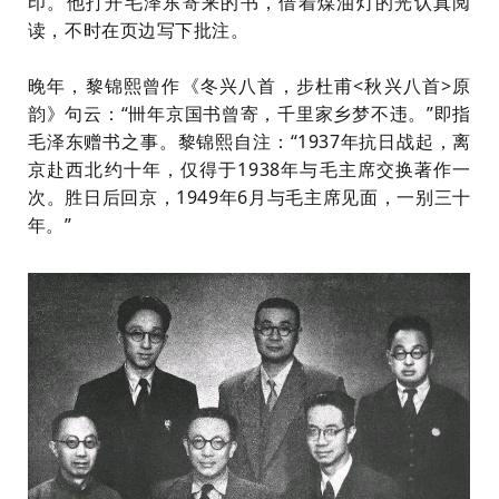
印。他打开毛泽东寄来的书，借着煤油灯的光认真阅
读，不时在页边写下批注。
晚年，黎锦熙曾作《冬兴八首，步杜甫<秋兴八首>原
韵》句云：“卌年京国书曾寄，千里家乡梦不违。”即指
毛泽东赠书之事。黎锦熙自注：“1937年抗日战起，离
京赴西北约十年，仅得于1938年与毛主席交换著作一
次。胜日后回京，1949年6月与毛主席见面，一别三十
年。”