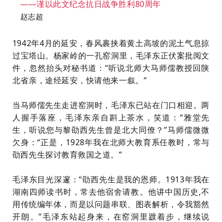
——谨以此文纪念抗日战争胜利80周年
赵志超
1942年4月的延安，春风裹挟着黄土高坡的泥土气息掠
过宝塔山。杨家岭的一孔窑洞里，毛泽东正伏案批阅文
件，忽然抬头对秘书道：“听说北师大马师儒教授回陕
北省亲，途经延安，快请他来一叙。”
当马师儒先生走进窑洞时，毛泽东已站在门口相迎。两
人握手落座，毛泽东亲自斟上茶水，笑道：“雅堂先
生，听说您与黎劭西先生曾是北大同僚？”马师儒微微
欠身：“正是，1928年我在北师大教育系任教时，常与
劭西先生探讨教育救国之道。”
毛泽东目光深邃：“劭西先生是我的恩师。1913年我在
湖南四师读书时，常去他宿舍请教。他讲中国历史,不
用传统编年体，而是以问题串联、图表解析，令我豁然
开朗。”毛泽东站起身来，在窑洞里踱着步，继续说