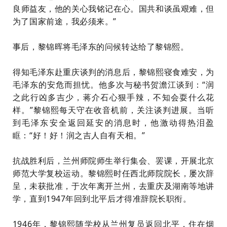
良师益友，他的关心我铭记在心。国共和谈虽艰难，但
为了国家前途，我必须来。”
事后，黎锦晖将毛泽东的问候转达给了黎锦熙。
得知毛泽东赴重庆谈判的消息后，黎锦熙寝食难安，为
毛泽东的安危而担忧。他多次与秘书贺澹江谈到：“润
之此行凶多吉少，蒋介石心狠手辣，不知会耍什么花
样。”黎锦熙每天守在收音机前，关注谈判进展。当听
到毛泽东安全返回延安的消息时，他激动得热泪盈
眶：“好！好！润之吉人自有天相。”
抗战胜利后，兰州师院师生举行集会、罢课，开展北京
师范大学复校运动。黎锦熙时任西北师院院长，屡次辞
呈，未获批准，于次年离开兰州，去重庆及湖南等地讲
学，直到1947年回到北平后才得准辞院长职衔。
1946年，黎锦熙随学校从兰州复员返回北平，住在烟