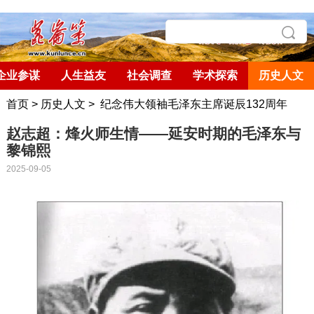
企业参谋
人生益友
社会调查
学术探索
历史人文
首页
>
历史人文
>
纪念伟大领袖毛泽东主席诞辰132周年
赵志超：烽火师生情——延安时期的毛泽东与
黎锦熙
2025-09-05