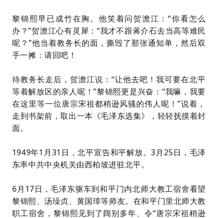
黎锦熙早已成竹在胸。他笑着问贺澹江：“你看怎么
办？”贺澹江心有灵犀：“我才不跟蒋介石去当高等难民
呢？”他当着教务长的面，撕毁了那张通知单，然后双
手一摊：请回吧！
待教务长走后，贺澹江说：“让他去吧！我可要在北平
等着解放区的亲人呢！”黎锦熙更是兴奋：“我嘛，我要
在这里等一位唐宗宋祖都稍逊风骚的伟人呢！”说着，
走到书架前，取出一本《毛泽东选集》，轻轻抚摸着封
面。
1949年1月31日，北平宣告和平解放。3月25日，毛泽
东率中共中央机关由西柏坡进驻北平。
6月17日，毛泽东驱车到和平门内北师大教工宿舍看望
黎锦熙、汤璪贞、黄国璋等师友。在和平门里北师大教
职工宿舍，黎锦熙见到了阔别多年、令“唐宗宋祖稍逊