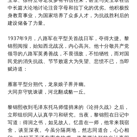
玉章、徐特立等老友多有书信往来，甚至与吴玉章在信
中长篇大论地讨论注音字母和拉丁化的优劣。他积极投
身教育事业，为国家培养了众多人才，为抗战胜利后的
建设储备了力量。
1937年9月，八路军在平型关首战日军，夺得大捷。黎
锦熙阅报，始知西北战况，内心高兴。他十分敬共产党
领导的八路军英勇善战，不畏强敌，不怕牺牲，而对国
民党的消失抗战、节节败退大为失望、悲愤不已，当即
赋诗道：
雁塞平型分朔代，龙泉娘子界并幽。
大同弃守犹诛谡，河北翻成貉一丘。
黎锦熙收到毛泽东托马师儒捎来的《论持久战》之后，
立即组织同人认真学习和研究。当夜，黎锦熙在日记中
写道：得润之书，如见故人。忆昔在一师，他常来我宿
舍，谈至深夜。今虽分隔两地，然志同道合，心心相