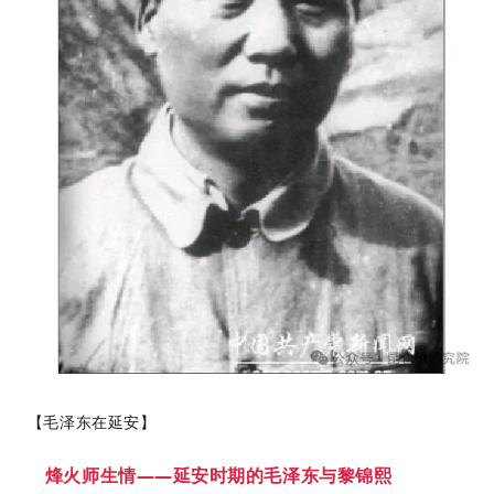
【毛泽东在延安】
烽火师生情——延安时期的毛泽东与黎锦熙