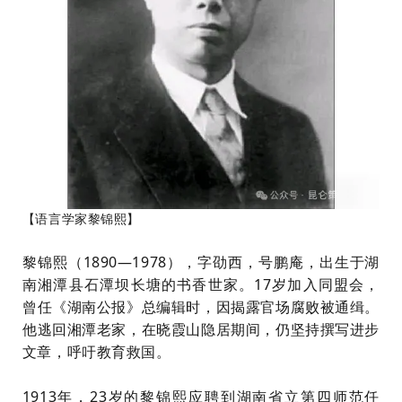
【语言学家黎锦熙】
黎锦熙（1890—1978），字劭西，号鹏庵，出生于湖
南湘潭县石潭坝长塘的书香世家。17岁加入同盟会，
曾任《湖南公报》总编辑时，因揭露官场腐败被通缉。
他逃回湘潭老家，在晓霞山隐居期间，仍坚持撰写进步
文章，呼吁教育救国。
1913年，23岁的黎锦熙应聘到湖南省立第四师范任