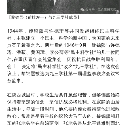
【黎锦熙（前排左一）与九三学社成员】
1944年，黎锦熙与许德珩等共同发起组织民主科学
社，主张建立一个民主、科学的新中国，为国家的未来
点亮了希望之光。两年后的1946年9月，黎锦熙与许德
珩、潘菽、黄国璋、李公蒲等“民主科学社”的几十位同
仁,在重庆青年会礼堂集会，庆祝抗日战争胜利周年。
会上，决定将“民主科学社”改名“九三学社”。在这次会
议上，黎锦熙被选为九三学社第一届理监事联席会议常
务监事。
在陕西城固时，学校生活条件虽然艰苦，但黎锦熙始终
保持着坚定的信念，坚信抗战必将胜利。在寂静的山居
生活中，每隔一段时间，他总要约侄女黎靖陪他进城散
散心，常常是坐着学校的胶轮大马车去的。黎锦熙和赶
车的张老头坐在前沿两侧，张老头是从北平逃难到西北