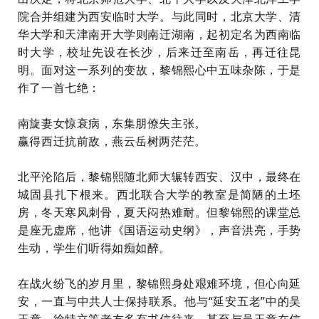
院合并组建为西安临时大学。与此同时，北京大学、清
华大学和天津南开大学则南迁湖南，起初定名为西南临
时大学，校址先设在长沙，后来迁至南岳，再迁往昆
明。面对这一系列的变故，黎锦熙心中五味杂陈，于是
作了一首七绝：
南旋妻女惊衰病，东集朋僚失主张。
赢得西迁抗前敌，燕云岳树两茫茫。
北平沦陷后，黎锦熙随北师大辗转西安、汉中，最终在
城固县扎下根来。西北联合大学的教室是简陋的土坯
房，冬天寒风刺骨，夏天闷热难耐。但黎锦熙的课堂总
是座无虚席，他讲《国语运动史纲》，声音洪亮，手势
生动，学生们听得如痴如醉。
在战火纷飞的岁月里，黎锦熙身处艰难环境，但心向延
安，一直与中共人士保持联系。他与“延安五老”中的吴