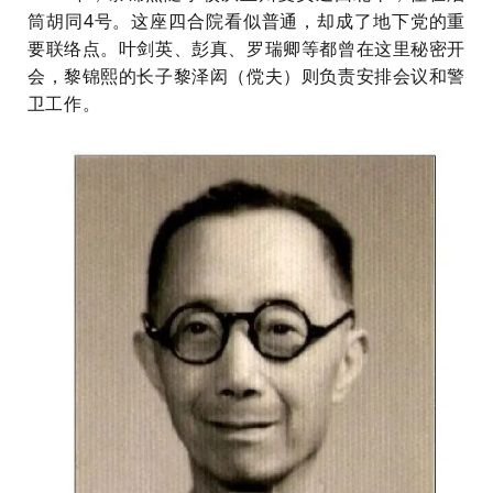
筒胡同4号。这座四合院看似普通，却成了地下党的重
要联络点。叶剑英、彭真、罗瑞卿等都曾在这里秘密开
会，黎锦熙的长子黎泽闳（傥夫）则负责安排会议和警
卫工作。