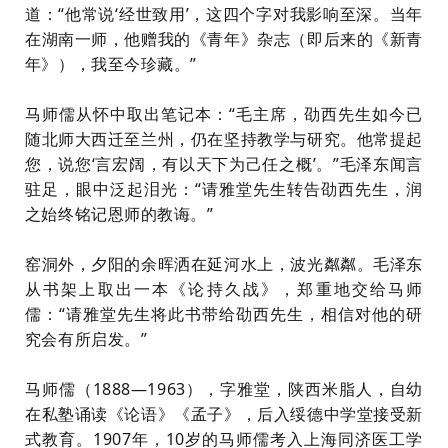
道：“他常说‘经世致用’，这四个字对我影响至深。当年
在湖南一师，他赠我的《青年》杂志（即后来的《新青
年》），我至今珍藏。”
马师儒从怀中取出笔记本：“毛主席，劭西先生如今已
随北师大西迁至兰州，仍在坚持教学与研究。他常提起
您，说您‘言宏阔，有以天下为己任之概’。”毛泽东闻言
驻足，眼中泛起泪光：“请雅堂先生转告劭西先生，润
之始终铭记恩师的教诲。”
窑洞外，夕阳的余晖洒在延河水上，波光粼粼。毛泽东
从书架上取出一本《论持久战》，郑重地交给马师
儒：“请雅堂先生将此书带给劭西先生，相信对他的研
究会有所启发。”
马师儒（1888—1963），字雅堂，陕西米脂人，自幼
在私塾诵读《论语》《孟子》，后入绥德中学堂接受新
式教育。1907年，10岁的马师儒考入上海同济医工学