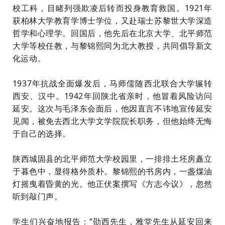
校工科，目睹列强欺凌后转而投身教育救国。1921年
获柏林大学教育学博士学位，又赴瑞士苏黎世大学深造
哲学和心理学。回国后，他先后在北京大学、北平师范
大学等校任教，与黎锦熙同为北大教授，共同倡导新文
化运动。
1937年抗战全面爆发后，马师儒随西北联合大学辗转
西安、汉中。1942年回陕北省亲时，他冒着风险访问
延安。这次与毛泽东会面后，他因直言不讳地宣传延安
见闻，被免去西北大学文学院院长职务，但他始终无悔
于自己的选择。
陕西城固县的北平师范大学校园里，一排排土坯房矗立
于暮色中，显得格外质朴。黎锦熙的书房内，一盏煤油
灯摇曳着昏黄的光。他正伏案撰写《方志今议》，忽然
听到敲门声。
学生们兴奋地报告：“劭西先生，雅堂先生从延安回来