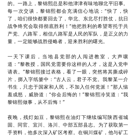
的。一路上，黎锦熙总是和他津津有味地聊北平旧事。
每一次交谈，黎锦熙都会充满信心地说：“快了，快
了，咱们很快都要回去了，华北、东北尽打胜仗，抗日
战争终究会取得彻底胜利！”他把胜利的希望寄托于共
产党、八路军，相信八路军是人民的军队，是正义的力
量，一定能够战胜侵略者，迎来胜利的曙光。
一天下课后，当地县党部的人闯进教室，大声嚷
道：“黎教授，国民党需要你这样的人才，这是入党申
请表。”黎锦熙接过表格，看了一眼，突然将其撕成碎
片，掷入字纸篓中：“古人云，君子不党。我黎某一介
书生，只忠于国家和人民，不加入任何党派！”那人恼
羞成怒，威胁道：“你会后悔的！”黎锦熙冷笑道：“我
黎锦熙做事，从不后悔！”
夜晚，残灯如豆，黎锦熙在油灯下继续编写陕西省城
固、同官、宜川、洛川、中部五部县志。为了获取第一
手资料，他多次深入矿区考察。在铜川煤矿，他与矿工