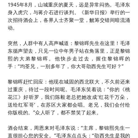
1945年8月，山城重庆的夏天，远是异常闷热。毛泽东
身入虎穴，与蒋介石进行谈判。《新华日报》举行的一
次招待酒会上，各界人士齐聚一堂，觥筹交错间暗流涌
动。
突然，人群中有人高声喊道：黎锦晖先生在这里！毛泽
东循声望去，只见一位中年男子站在角落里，正是黎锦
熙的大弟黎锦晖。他快步走过去，握住黎锦晖的
手：“均荃兄，一别多年了，你大哥劭西先生可好？”
黎锦晖赶忙回应：他现在城固的西北联大，不久前还来
过重庆，待过一段时间呢。毛泽东笑着说：“你的《桃
花江》好听罗，我们陈毅老总把她改成‘红花千万朵，
送给红军哥’，在苏区大家都会唱。老兄，我们会付给
你版税的。”众人听了，都不禁笑了起来。
酒会结束，周恩来对毛泽东说：“主席，黎锦熙先生一
直很担心您的安全。”毛泽东点点头：“劭西先生是我的