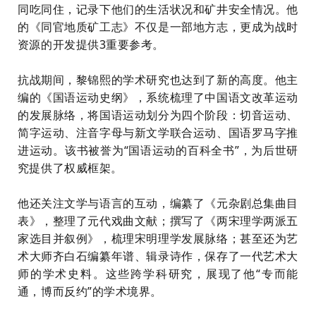
同吃同住，记录下他们的生活状况和矿井安全情况。他
的《同官地质矿工志》不仅是一部地方志，更成为战时
资源的开发提供3重要参考。
抗战期间，黎锦熙的学术研究也达到了新的高度。他主
编的《国语运动史纲》，系统梳理了中国语文改革运动
的发展脉络，将国语运动划分为四个阶段：切音运动、
简字运动、注音字母与新文学联合运动、国语罗马字推
进运动。该书被誉为“国语运动的百科全书”，为后世研
究提供了权威框架。
他还关注文学与语言的互动，编纂了《元杂剧总集曲目
表》，整理了元代戏曲文献；撰写了《两宋理学两派五
家选目并叙例》，梳理宋明理学发展脉络；甚至还为艺
术大师齐白石编纂年谱、辑录诗作，保存了一代艺术大
师的学术史料。这些跨学科研究，展现了他“专而能
通，博而反约”的学术境界。