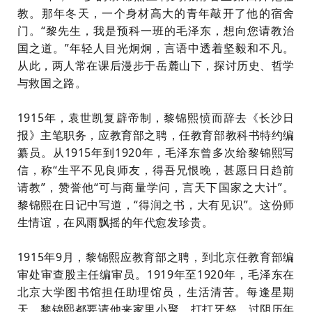
教。那年冬天，一个身材高大的青年敲开了他的宿舍
门。“黎先生，我是预科一班的毛泽东，想向您请教治
国之道。”年轻人目光炯炯，言语中透着坚毅和不凡。
从此，两人常在课后漫步于岳麓山下，探讨历史、哲学
与救国之路。
1915年，袁世凯复辟帝制，黎锦熙愤而辞去《长沙日
报》主笔职务，应教育部之聘，任教育部教科书特约编
纂员。从1915年到1920年，毛泽东曾多次给黎锦熙写
信，称“生平不见良师友，得吾兄恨晚，甚愿日日趋前
请教”，赞誉他“可与商量学问，言天下国家之大计”。
黎锦熙在日记中写道，“得润之书，大有见识”。这份师
生情谊，在风雨飘摇的年代愈发珍贵。
1915年9月，黎锦熙应教育部之聘，到北京任教育部编
审处审查股主任编审员。1919年至1920年，毛泽东在
北京大学图书馆担任助理馆员，生活清苦。每逢星期
天，黎锦熙都要请他来家里小聚，打打牙祭。过阴历年