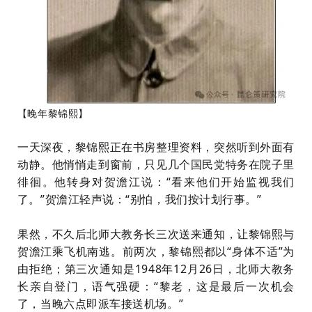
【晚年黎锦熙】
一天深夜，黎锦熙正在书房整理资料，突然听到外面有
动静。他悄悄走到窗前，只见几个国民党特务在院子里
徘徊。他转身对贺澹江说：“看来他们开始监视我们
了。”贺澹江轻声说：“别怕，我们按计划行事。”
果然，不久后北师大教务长三次送来通知，让黎锦熙与
贺澹江乘飞机南逃。前两次，黎锦熙都以“身体不适”为
由拒绝；第三次通知是1948年12月26日，北师大教务
长亲自登门，语气强硬：“黎老，这是最后一次机会
了，当晚六点即派车接送机场。”