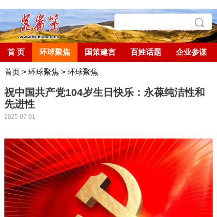
首 页
环球聚焦
国策建言
百姓话题
企业参谋
首页
>
环球聚焦
>
环球聚焦
祝中国共产党104岁生日快乐：永葆纯洁性和
先进性
2025-07-01