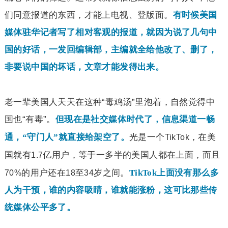
们同意报道的东西，才能上电视、登版面。
有时候美国
媒体驻华记者写了相对客观的报道，就因为说了几句中
国的好话，一发回编辑部，主编就全给他改了、删了，
非要说中国的坏话，文章才能发得出来。
老一辈美国人天天在这种“毒鸡汤”里泡着，自然觉得中
国也“有毒”。
但现在是社交媒体时代了，信息渠道一畅
光是一个
，在美
通，“守门人”就直接给架空了。
TikTok
国就有
亿用户，等于一多半的美国人都在上面，而且
1.7
的用户还在
至
岁之间。
TikTok
上面没有那么多
70%
18
34
人为干预，谁的内容吸睛，谁就能涨粉，这可比那些传
统媒体公平多了。