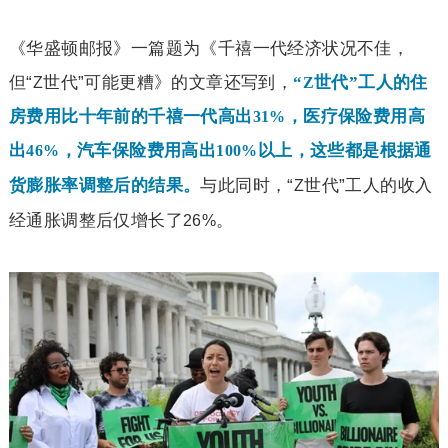
《华盛顿邮报》一篇题为《千禧一代经济状况不佳，
但“
世代”可能更糟》的文章还写到，
“
世代”工人的住
Z
Z
房费用比十年前的千禧一代高出
，医疗保险费用高
31%
出
，汽车保险费用高出
以上，这些都是根据通
46%
100%
与此同时，“
世代”工人的收入
货膨胀率调整后的结果。
Z
经通胀调整后仅增长了
。
26%