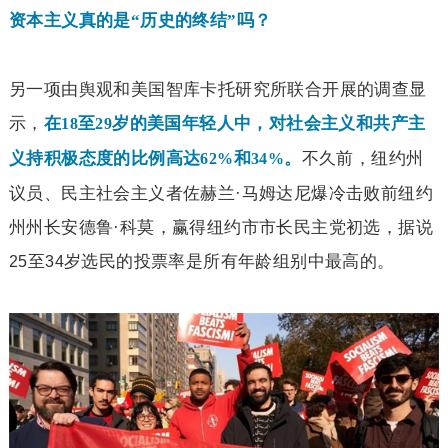
资本主义真的是“历史的终结”吗？
另一项由舆观和美国智库卡托研究所联合开展的调查显
示，
在
至
岁的美国年轻人中，对社会主义和共产主
18
29
不久前，纽约州
义持积极态度的比例高达
和
。
62%
34%
议员、民主社会主义者佐赫兰·马姆达尼爆冷击败前纽约
州州长安德鲁·科莫，赢得纽约市市长民主党初选，据说
至
岁选民的投票率是所有年龄组别中最高的。
25
34