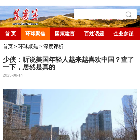
首 页
环球聚焦
国策建言
百姓话题
企业参谋
首页
>
环球聚焦
>
深度评析
少侠：听说美国年轻人越来越喜欢中国？查了
一下，居然是真的
2025-08-14