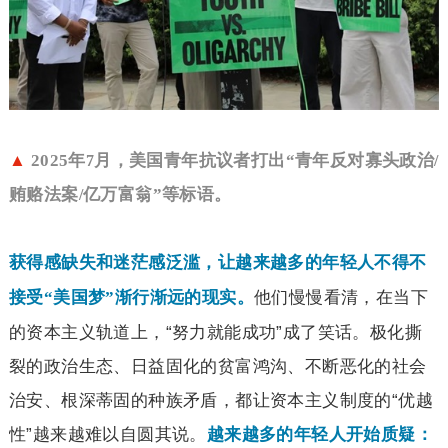
▲
2025
年
月，美国青年抗议者打出“青年反对寡头政治
7
/
贿赂法案
亿万富翁”等标语。
/
获得感缺失和迷茫感泛滥，让越来越多的年轻人不得不
他们慢慢看清，在当下
接受“美国梦”渐行渐远的现实。
的资本主义轨道上，“努力就能成功”成了笑话。极化撕
裂的政治生态、日益固化的贫富鸿沟、不断恶化的社会
治安、根深蒂固的种族矛盾，都让资本主义制度的“优越
性”越来越难以自圆其说。
越来越多的年轻人开始质疑：