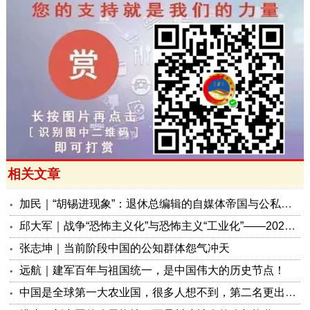
相关文章
加民｜“胡锡进现象”：退休总编辑的自媒体帝国与公私边界之问
邱大军｜战争“恐怖主义化”与恐怖主义“工业化”——2026年混合冲突模式观察报告
张志坤｜当前阶段中国的公知群体怨气冲天
远航｜建军百年与祖国统一，是中国伟大的历史节点！
中国是全球第一大农业国，很多人想不到，第二名更出人意料