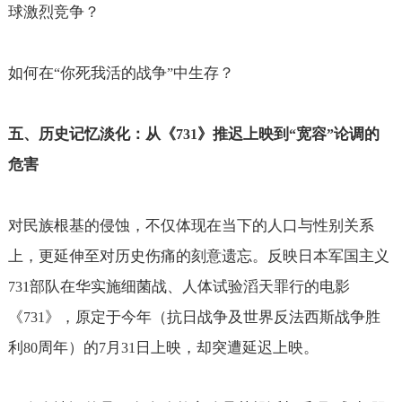
球激烈竞争？
如何在
你死我活的战争
中生存？
“
”
五、历史记忆淡化：从《
》推迟上映到
宽容
论调的
731
“
”
危害
对民族根基的侵蚀，不仅体现在当下的人口与性别关系
上，更延伸至对历史伤痛的刻意遗忘。反映日本军国主义
部队在华实施细菌战、人体试验滔天罪行的电影
731
《
》，原定于今年（抗日战争及世界反法西斯战争胜
731
利
周年）的
月
日上映，却突遭延迟上映。
80
7
31