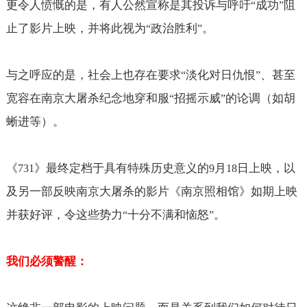
更令人愤慨的是，有人公然宣称是其投诉与呼吁
成功
阻
“
”
止了影片上映，并将此视为
政治胜利
。
“
”
与之呼应的是，社会上也存在要求
淡化对日仇恨
、甚至
“
”
宽容在南京大屠杀纪念地穿和服
招摇示威
的论调（如胡
“
”
蜥进等）。
《
》最终定档于具有特殊历史意义的
月
日上映，以
731
9
18
及另一部反映南京大屠杀的影片《南京照相馆》如期上映
并获好评，令这些势力
十分不满和恼怒
。
“
”
我们必须警醒：