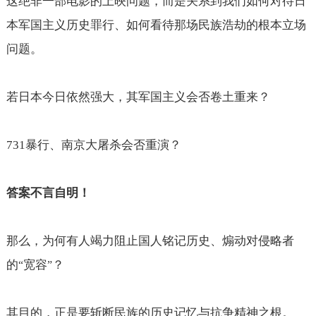
这绝非一部电影的上映问题，而是关系到我们如何对待日
本军国主义历史罪行、如何看待那场民族浩劫的根本立场
问题。
若日本今日依然强大，其军国主义会否卷土重来？
731
暴行、南京大屠杀会否重演？
答案不言自明！
那么，为何有人竭力阻止国人铭记历史、煽动对侵略者
的
宽容
？
“
”
其目的，正是要斩断民族的历史记忆与抗争精神之根。