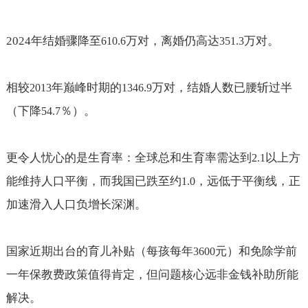
2024
年结婚骤降至
万对，离婚仍高达
万对。
610.6
351.3
相较
年巅峰时期的
万对，结婚人数已腰斩过半
2013
1346.9
（下降
％）。
54.7
更令人忧心的是生育率：全球总和生育率需达到
以上方
2.1
能维持人口平衡，而我国已跌至约
，远低于平衡线，正
1.0
加速滑入人口负增长深渊。
国家近期出台的育儿补贴（每孩每年
元）和免除学前
3600
一年保教费政策值得肯定，但问题核心远非金钱补助所能
解决。