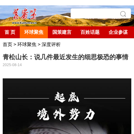
首 页
环球聚焦
国策建言
百姓话题
企业参谋
首页
>
环球聚焦
>
深度评析
青松山长：说几件最近发生的细思极恐的事情
2025-08-14