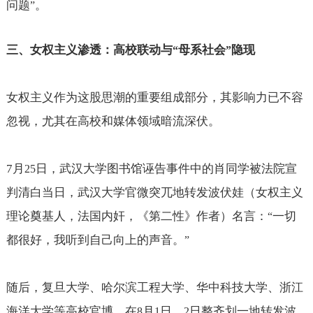
问题
。
”
三、女权主义渗透：高校联动与
母系社会
隐现
“
”
女权主义作为这股思潮的重要组成部分，其影响力已不容
忽视，尤其在高校和媒体领域暗流深伏。
7
月
日，武汉大学图书馆诬告事件中的肖同学被法院宣
25
判清白当日，武汉大学官微突兀地转发波伏娃（女权主义
理论奠基人，法国内奸，《第二性》作者）名言：
一切
“
都很好，我听到自己向上的声音。
”
随后，复旦大学、哈尔滨工程大学、华中科技大学、浙江
海洋大学等高校官博，在
月
日、
日整齐划一地转发波
8
1
2