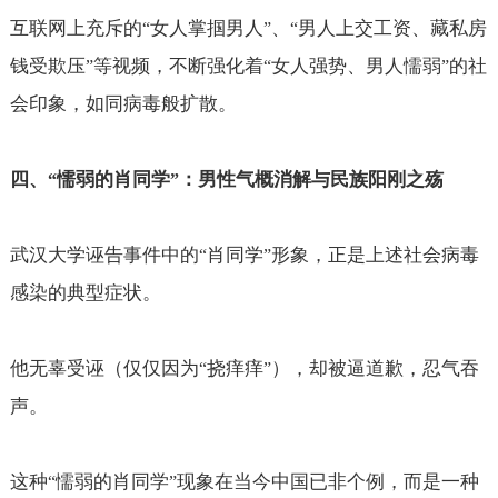
互联网上充斥的
女人掌掴男人
、
男人上交工资、藏私房
“
”
“
钱受欺压
等视频，不断强化着
女人强势、男人懦弱
的社
”
“
”
会印象，如同病毒般扩散。
四、
懦弱的肖同学
：男性气概消解与民族阳刚之殇
“
”
武汉大学诬告事件中的
肖同学
形象，正是上述社会病毒
“
”
感染的典型症状。
他无辜受诬（仅仅因为
挠痒痒
），却被逼道歉，忍气吞
“
”
声。
这种
懦弱的肖同学
现象在当今中国已非个例，而是一种
“
”